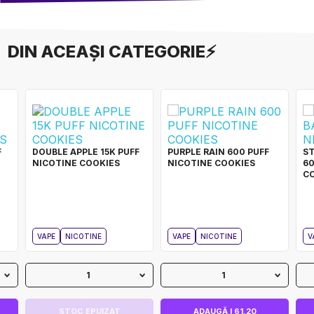
DIN ACEAȘI CATEGORIE⚡
F
DOUBLE APPLE 15K PUFF
PURPLE RAIN 600 PUFF
S
NICOTINE COOKIES
NICOTINE COOKIES
60
C
VAPE
NICOTINE
VAPE
NICOTINE
V
1
1
STOC EPUIZAT
ADAUGĂ I 61,20