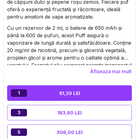
de căpșuni dulci și pepene roșu zemos. Fiecare puf
oferă o experiență fructată și răcoritoare, ideală
pentru amatorii de vape aromatizate.
Cu un rezervor de 2 ml, o baterie de 650 mAh și
până la 600 de pufuri, acest Puff asigură o
vaporizare de lungă durată și satisfăcătoare. Conține
20 mg/ml de nicotină, precum și glicerină vegetală,
propilen glicol și arome pentru o calitate optimă a
vapatului. Formatul său compact permite transportul
Afiseaza mai mult
ușor în buzunar, oferind o alternativă practică și
simplă la tutun, pentru a vapa în toată libertatea!
61,20 LEI
1
183,60 LEI
3
306,00 LEI
5