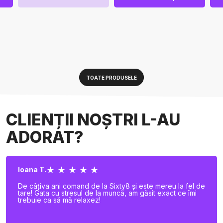
TOATE PRODUSELE
CLIENȚII NOȘTRI L-AU
ADORAT?
★ ★ ★ ★ ★
Ioana T.
De câțiva ani comand de la Sixty8 și este mereu la fel de
tare! Gata cu stresul de la muncă, am găsit exact ce îmi
trebuie ca să mă relaxez!