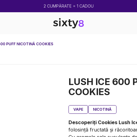
2 CUMPĂRATE = 1 CADOU
600 PUFF NICOTINĂ COOKIES
LUSH ICE 600 
COOKIES
VAPE
NICOTINĂ
Descoperiți Cookies Lush Ic
folosință fructată și răcorit