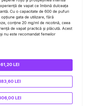
 pepene roșu și prospețimea intensă
experiență de vapat ce îmbină dulceața
rantă. Cu o capacitate de 600 de pufuri
 opțiune gata de utilizare, fără
eze, conține 20 mg/ml de nicotină, ceea
riență de vapat practică și plăcută. Acest
r și nu este recomandat femeilor
61,20 LEI
183,60 LEI
306,00 LEI