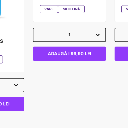
VAPE
NICOTINĂ
1
ES
ADAUGĂ I 96,90 LEI
 LEI