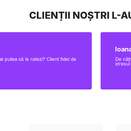
CLIENȚII NOȘTRI L-
Ioana
i putea să le ratezi? Client fidel de
De câți
stresul