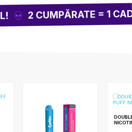
LI
UMPĂRATE = 1 CADOU
DOUBLE
NICOTI