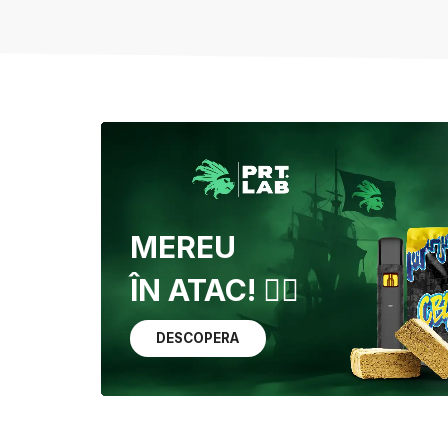
MEREU
ÎN ATAC! 🏴‍☠️
DESCOPERA