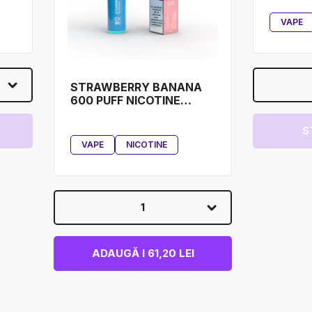
VAPE
STRAWBERRY BANANA
600 PUFF NICOTINE
COOKIES
S
VAPE
NICOTINE
1
ADAUGĂ I 61,20 LEI