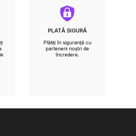
PLATĂ SIGURĂ
ți
Plătiți în siguranță cu
i
partenerii noștri de
le
încredere.