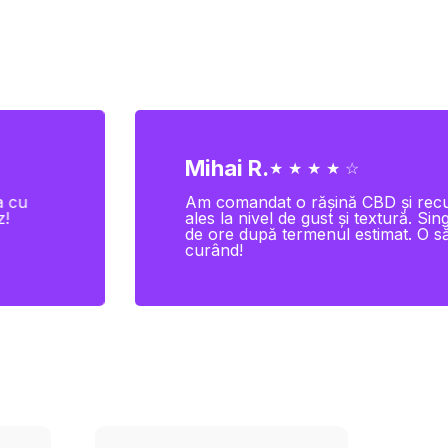
Mihai R.
★ ★ ★ ★ ☆
a cu
Am comandat o rășină CBD și recu
z!
ales la nivel de gust și textură. S
de ore după termenul estimat. O să
curând!