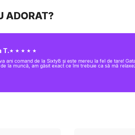
AU ADORAT?
 T.
★ ★ ★ ★ ★
va ani comand de la Sixty8 și este mereu la fel de tare! Gat
 de la muncă, am găsit exact ce îmi trebuie ca să mă relaxe