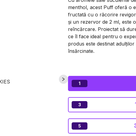
Cu aromele sale suculente de
menthol, acest Puff oferă o 
fructată cu o răcorire revigo
și un rezervor de 2 ml, este o
reîncărcare. Proiectat să dur
ce îl face ideal pentru o expe
produs este destinat adulțilo
însărcinate.
1
3
5