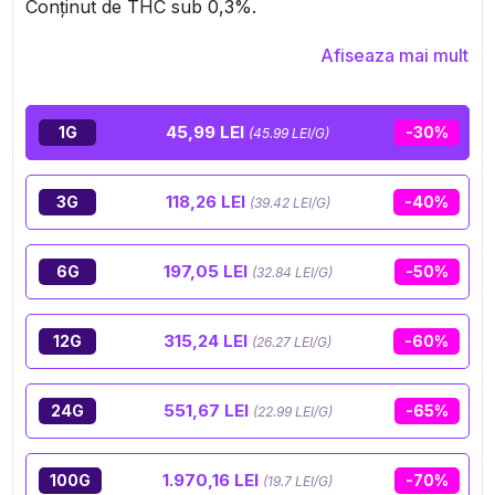
Conținut de THC sub 0,3%.
Afiseaza mai mult
45,99 LEI
1G
-30%
(45.99 LEI/G)
118,26 LEI
3G
-40%
(39.42 LEI/G)
197,05 LEI
6G
-50%
(32.84 LEI/G)
315,24 LEI
12G
-60%
(26.27 LEI/G)
551,67 LEI
24G
-65%
(22.99 LEI/G)
1.970,16 LEI
100G
-70%
(19.7 LEI/G)