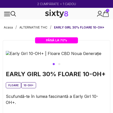
2 CUMPĂRATE = 1 CADOU
0
100% legal în Europa
Acasa
ALTERNATIVE THC
EARLY GIRL 30% FLOARE 10-OH+
PÂNĂ LA 70%
EARLY GIRL 30% FLOARE 10-OH+
FLOARE
10-OH+
Scufundă-te în lumea fascinantă a Early Girl 10-
OH+.