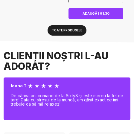
ADAUGĂ I 91,30
TOATE PRODUSELE
CLIENȚII NOȘTRI L-AU
ADORAT?
★ ★ ★ ★ ★
Ioana T.
De câțiva ani comand de la Sixty8 și este mereu la fel de
tare! Gata cu stresul de la muncă, am găsit exact ce îmi
trebuie ca să mă relaxez!