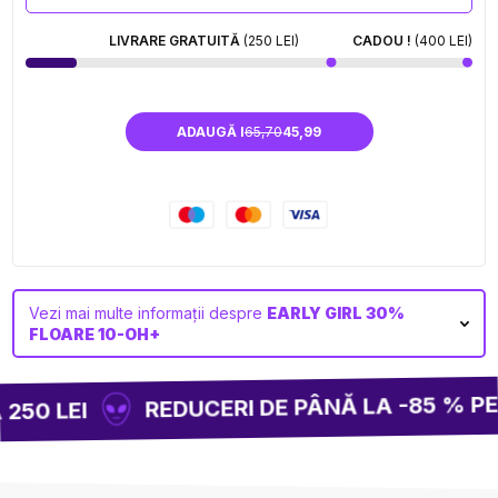
LIVRARE GRATUITĂ
(250 LEI)
CADOU !
(400 LEI)
ADAUGĂ I
65,70
45,99
Vezi mai multe informații despre
EARLY GIRL 30%
FLOARE 10-OH+
REDUCERI DE PÂNĂ LA -85 % PE 
250 LEI