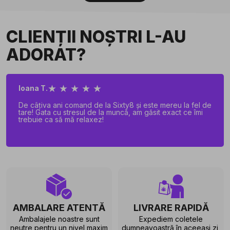
CLIENȚII NOȘTRI L-AU
ADORAT?
★ ★ ★ ★ ★
Ioana T.
De câțiva ani comand de la Sixty8 și este mereu la fel de
tare! Gata cu stresul de la muncă, am găsit exact ce îmi
trebuie ca să mă relaxez!
AMBALARE ATENTĂ
LIVRARE RAPIDĂ
Ambalajele noastre sunt
Expediem coletele
neutre pentru un nivel maxim
dumneavoastră în aceeași zi,