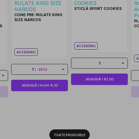
STICLĂ SPORT COOKIES
CONE PRE-RULATE KING
SIZE NARCOS
PL
S
C
ACCESORIU
ACCESORIU
A
1
1
(
-25%
)
ADAUGĂ I 81,50
ADAUGĂ I
10,80
8,10
TOATE PRODUSELE