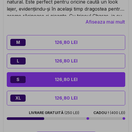
natural. Este perfect pentru oricine caută un look
lejer, evidențiindu-și în același timp dragostea pentru
arome rășinoase și picante. Cu tricoul Charas, ia cu
Afiseaza mai mult
tine o parte din tradiție oriunde mergi.
126,80 LEI
M
126,80 LEI
L
126,80 LEI
S
126,80 LEI
XL
LIVRARE GRATUITĂ
(250 LEI)
CADOU !
(400 LEI)