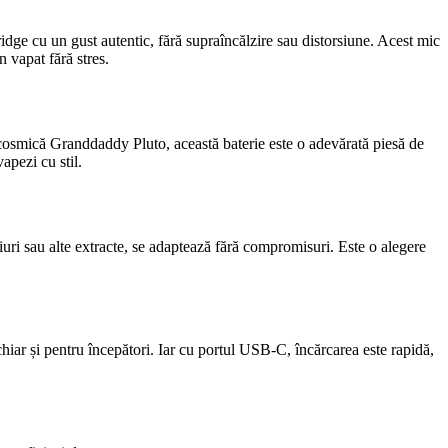
tridge cu un gust autentic, fără supraîncălzire sau distorsiune. Acest mic
 vapat fără stres.
a cosmică Granddaddy Pluto, această baterie este o adevărată piesă de
apezi cu stil.
iuri sau alte extracte, se adaptează fără compromisuri. Este o alegere
chiar și pentru începători. Iar cu portul USB-C, încărcarea este rapidă,