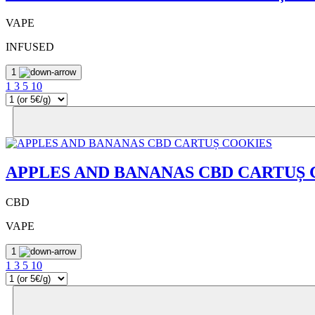
VAPE
INFUSED
1
1
3
5
10
APPLES AND BANANAS CBD CARTUȘ
CBD
VAPE
1
1
3
5
10