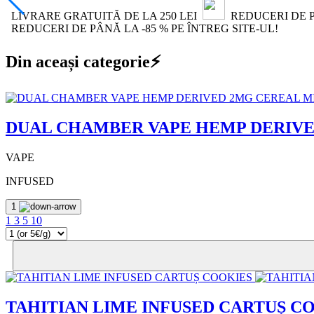
LIVRARE GRATUITĂ DE LA 250 LEI
REDUCERI DE PÂ
REDUCERI DE PÂNĂ LA -85 % PE ÎNTREG SITE-UL!
Din aceași categorie⚡
DUAL CHAMBER VAPE HEMP DERIVE
VAPE
INFUSED
1
1
3
5
10
TAHITIAN LIME INFUSED CARTUȘ C