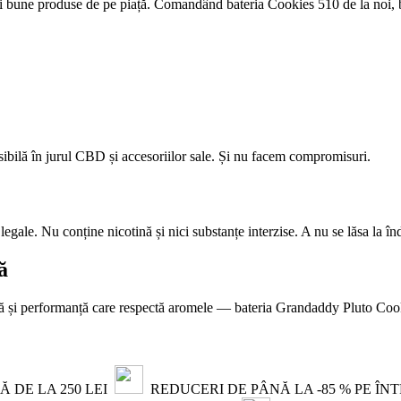
 bune produse de pe piață. Comandând bateria Cookies 510 de la noi, b
sibilă în jurul CBD și accesoriilor sale. Și nu facem compromisuri.
e legale. Nu conține nicotină și nici substanțe interzise. A nu se lăsa la 
ă
oară și performanță care respectă aromele — bateria Grandaddy Pluto Cooki
 DE LA 250 LEI
REDUCERI DE PÂNĂ LA -85 % PE ÎN