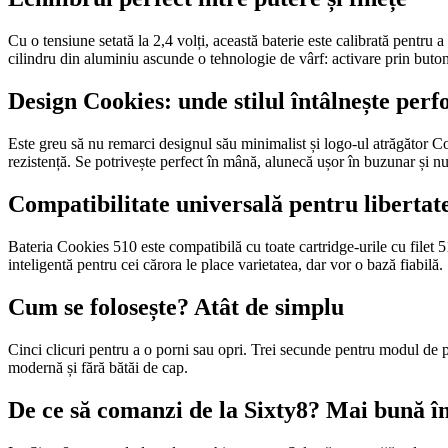
Cu o tensiune setată la 2,4 volți, această baterie este calibrată pentru 
cilindru din aluminiu ascunde o tehnologie de vârf: activare prin buton
Design Cookies: unde stilul întâlnește per
Este greu să nu remarci designul său minimalist și logo-ul atrăgător Co
rezistență. Se potrivește perfect în mână, alunecă ușor în buzunar și nu
Compatibilitate universală pentru libertate
Bateria Cookies 510 este compatibilă cu toate cartridge-urile cu filet 
inteligentă pentru cei cărora le place varietatea, dar vor o bază fiabilă.
Cum se folosește? Atât de simplu
Cinci clicuri pentru a o porni sau opri. Trei secunde pentru modul de pr
modernă și fără bătăi de cap.
De ce să comanzi de la Sixty8? Mai bună în