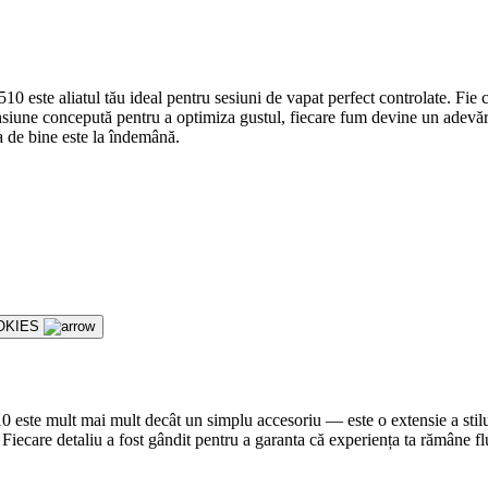
10 este aliatul tău ideal pentru sesiuni de vapat perfect controlate. Fie 
 tensiune concepută pentru a optimiza gustul, fiecare fum devine un ad
rea de bine este la îndemână.
OKIES
10 este mult mai mult decât un simplu accesoriu — este o extensie a stilu
 Fiecare detaliu a fost gândit pentru a garanta că experiența ta rămâne flu