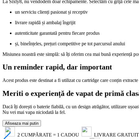
La Sixty8, nu vendodem doar echipamente. Selectăm cu grijă cele mai
un serviciu clienți pasionat și receptiv
livrare rapidă și ambalaj îngrijit
autenticitate garantată pentru fiecare produs
și, bineînțeles, prețuri competitive pe tot parcursul anului
Misiunea noastră este simplă: să îți oferim cea mai bună experiență po
Un reminder rapid, dar important
Acest produs este destinat a fi utilizat cu cartridge care conțin extract
Meriti o experiență de vapat de primă clas
Dacă îți dorești o baterie fiabilă, cu un design atrăgător, utilizare uș
Nu vei mai vapa niciodată la fel.
Afiseaza mai putin
2 CUMPĂRATE = 1 CADOU
LIVRARE GRATUITĂ