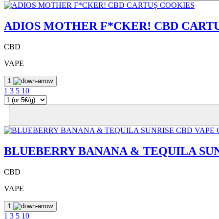
ADIOS MOTHER F*CKER! CBD CART
CBD
VAPE
1
1
3
5
10
BLUEBERRY BANANA & TEQUILA SU
CBD
VAPE
1
1
3
5
10