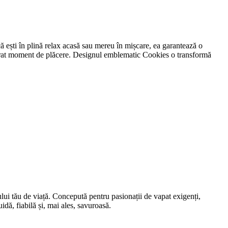
că ești în plină relax acasă sau mereu în mișcare, ea garantează o
evărat moment de plăcere. Designul emblematic Cookies o transformă
lui tău de viață. Concepută pentru pasionații de vapat exigenți,
idă, fiabilă și, mai ales, savuroasă.