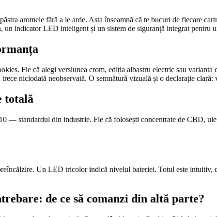
a păstra aromele fără a le arde. Asta înseamnă că te bucuri de fiecare car
, un indicator LED inteligent și un sistem de siguranță integrat pentru un
formanța
okies. Fie că alegi versiunea crom, ediția albastru electric sau variant
 trece niciodată neobservată. O semnătură vizuală și o declarație clară: v
 totală
510 — standardul din industrie. Fie că folosești concentrate de CBD, ule
eîncălzire. Un LED tricolor indică nivelul bateriei. Totul este intuitiv, 
trebare: de ce să comanzi din altă parte?