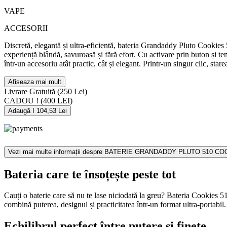
VAPE
ACCESORII
Discretă, elegantă și ultra-eficientă, bateria Grandaddy Pluto Cookies 5
experiență blândă, savuroasă și fără efort. Cu activare prin buton și
într-un accesoriu atât practic, cât și elegant. Printr-un singur clic, sta
Afiseaza mai mult
Livrare Gratuită
(250 Lei)
CADOU !
(400 LEI)
Adaugă I 104,53 Lei
Vezi mai multe informații despre
BATERIE GRANDADDY PLUTO 510 CO
Bateria care te însoțește peste tot
Cauți o baterie care să nu te lase niciodată la greu? Bateria Cookies 5
combină puterea, designul și practicitatea într-un format ultra-portabil.
Echilibrul perfect între putere și finețe