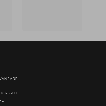
 VÂNZARE
ECURIZATE
RE