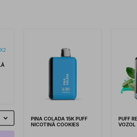
LĂ
PINA COLADA 15K PUFF
PUFF R
NICOTINĂ COOKIES
VOZOL
12ML