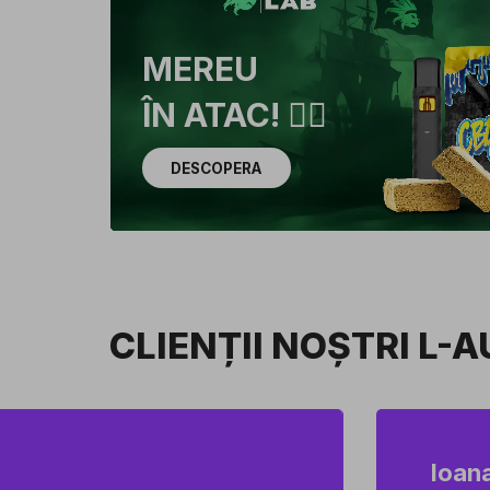
MEREU
ÎN ATAC! 🏴‍☠️
DESCOPERA
CLIENȚII NOȘTRI L-
Ioana