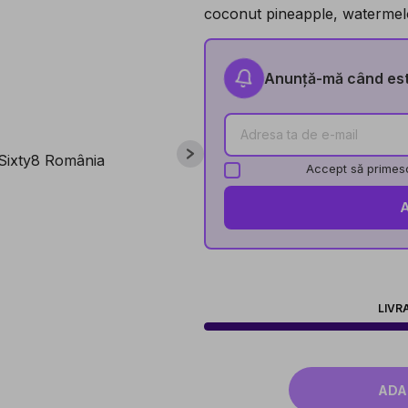
coconut pineapple, watermelo
Anunță-mă când este
Accept să primesc
LIVR