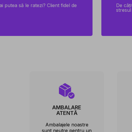
i putea să le ratezi? Client fidel de
De câți
stresul
AMBALARE
ATENTĂ
Ambalajele noastre
sunt neutre pentru un