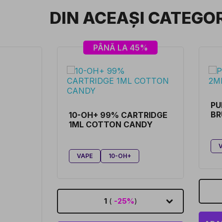
DIN ACEAȘI CATEGO
PÂNĂ LA 45%
PU
BR
10-OH+ 99% CARTRIDGE
1ML COTTON CANDY
VAPE
10-OH+
1
(
-25%
)