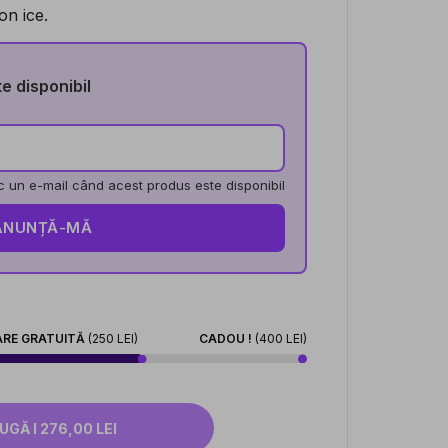
n ice.
 disponibil
 un e-mail când acest produs este disponibil
ANUNȚĂ-MĂ
ARE GRATUITĂ
(250 LEI)
CADOU !
(400 LEI)
ADAUGĂ I 276,00 LEI