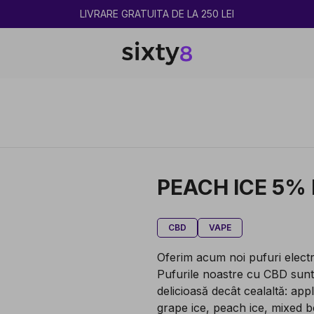
2 CUMPĂRATE = 1 CADOU
PEACH ICE 5%
CBD
VAPE
Oferim acum noi pufuri elec
Pufurile noastre cu CBD sunt 
delicioasă decât cealaltă: ap
grape ice, peach ice, mixed b