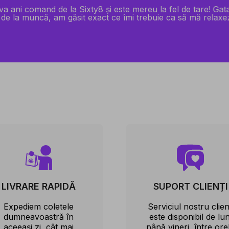
va ani comand de la Sixty8 și este mereu la fel de tare! Gat
 de la muncă, am găsit exact ce îmi trebuie ca să mă relaxe
LIVRARE RAPIDĂ
SUPORT CLIENȚI
Expediem coletele
Serviciul nostru clien
dumneavoastră în
este disponibil de lun
aceeași zi, cât mai
până vineri, între ore