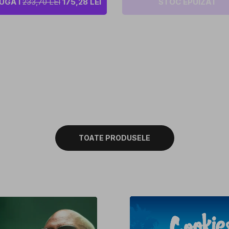
UGĂ I
233,70 LEI
175,28 LEI
STOC EPUIZAT
TOATE PRODUSELE