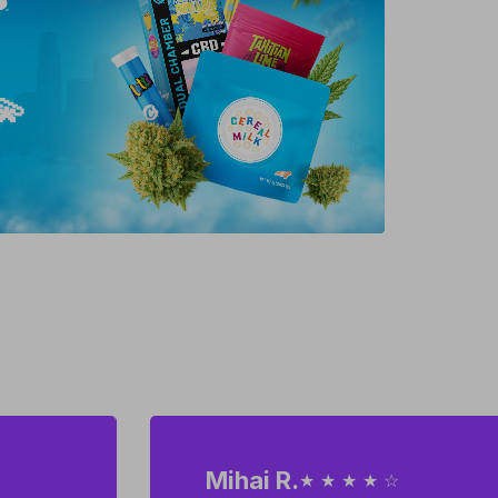
💫
Mihai R.
★ ★ ★ ★ ☆