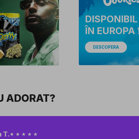
DISPONIBIL
ÎN EUROPA 
DESCOPERA
AU ADORAT?
 T.
★ ★ ★ ★ ★