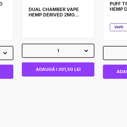
D
PUFF T
HEMP D
DUAL CHAMBER VAPE
COOKI
HEMP DERIVED 2MG
ADIOS MOTHER F*CKER!
& MIAMI MINT COOKIES
VAPE
1
ADAUGĂ I 201,50 LEI
ADAU