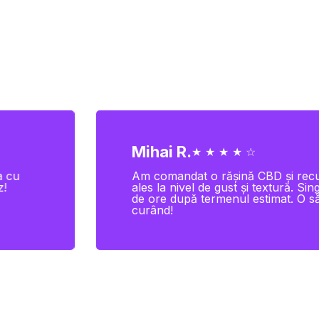
Mihai R.
★ ★ ★ ★ ☆
a cu
Am comandat o rășină CBD și recu
z!
ales la nivel de gust și textură. S
de ore după termenul estimat. O să
curând!