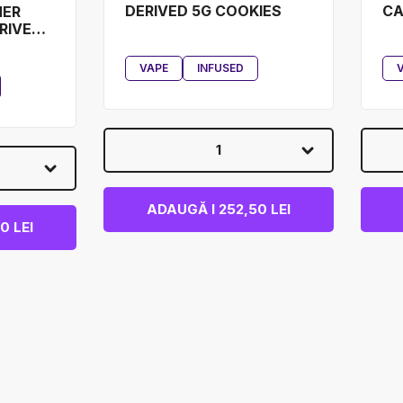
DERIVED 5G COOKIES
CA
HER
RIVED
VAPE
INFUSED
1
ADAUGĂ I 252,50 LEI
0 LEI