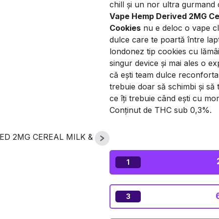
chill și un nor ultra gurmand 
Vape Hemp Derived 2MG Cer
Cookies
nu e deloc o vape cla
dulce care te poartă între la
londonez tip cookies cu lămâ
singur device și mai ales o ex
că ești team dulce reconforta
trebuie doar să schimbi și să t
ce îți trebuie când ești cu mo
Conținut de THC sub 0,3%.
1
3