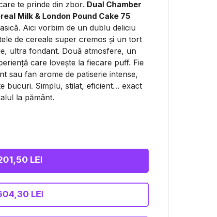
care te prinde din zbor.
Dual Chamber
eal Milk & London Pound Cake 75
sică. Aici vorbim de un dublu deliciu
ptele de cereale super cremos și un tort
ie, ultra fondant. Două atmosfere, un
periență care lovește la fiecare puff. Fie
nt sau fan arome de patiserie intense,
e bucuri. Simplu, stilat, eficient… exact
ralul la pământ.
201,50 LEI
604,30 LEI