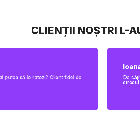
CLIENȚII NOȘTRI L-
Ioana
i putea să le ratezi? Client fidel de
De câți
stresul