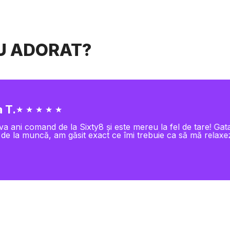
AU ADORAT?
 T.
★ ★ ★ ★ ★
va ani comand de la Sixty8 și este mereu la fel de tare! Gat
 de la muncă, am găsit exact ce îmi trebuie ca să mă relaxe