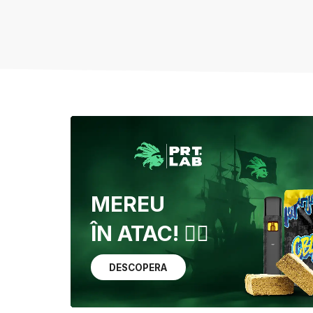
MEREU
ÎN ATAC! 🏴‍☠️
DESCOPERA