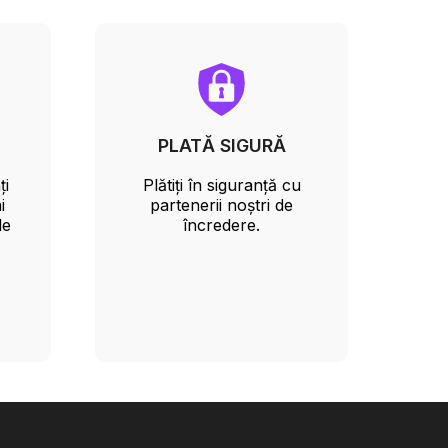
PLATĂ SIGURĂ
ți
Plătiți în siguranță cu
i
partenerii noștri de
le
încredere.