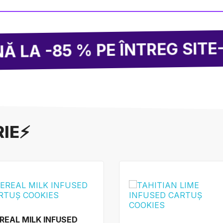
2
 % PE ÎNTREG SITE-UL!
RIE⚡
REAL MILK INFUSED