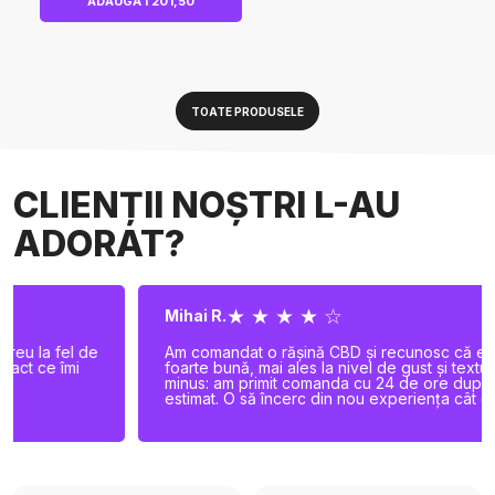
ADAUGĂ I 201,50
TOATE PRODUSELE
CLIENȚII NOȘTRI L-AU
ADORAT?
★ ★ ★ ★ ☆
Mihai R.
Am comandat o rășină CBD și recunosc că este chiar
foarte bună, mai ales la nivel de gust și textură. Singurul
minus: am primit comanda cu 24 de ore după termenul
estimat. O să încerc din nou experiența cât de curând!