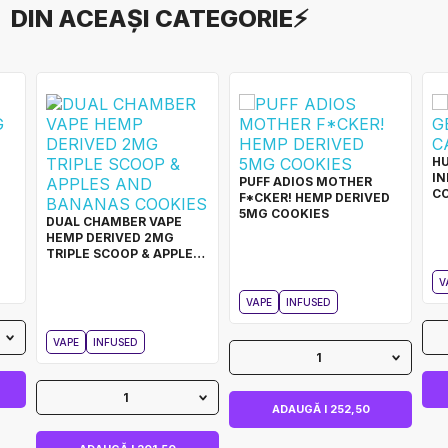
DIN ACEAȘI CATEGORIE⚡
H
IN
PUFF ADIOS MOTHER
C
F*CKER! HEMP DERIVED
5MG COOKIES
DUAL CHAMBER VAPE
HEMP DERIVED 2MG
TRIPLE SCOOP & APPLES
AND BANANAS COOKIES
V
VAPE
INFUSED
VAPE
INFUSED
1
1
ADAUGĂ I 252,50