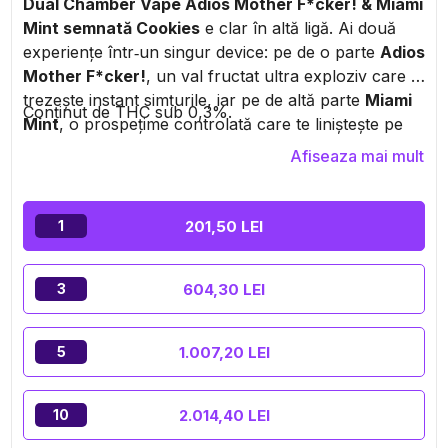
Dual Chamber Vape Adios Mother F*cker! & Miami
Mint semnată Cookies
e clar în altă ligă. Ai două
experiențe într‑un singur device: pe de o parte
Adios
Mother F*cker!
, un val fructat ultra exploziv care îți
trezește instant simțurile, iar pe de altă parte
Miami
Conținut de THC sub 0,3%.
Mint
, o prospețime controlată care te liniștește pe
loc. Totul poartă ADN‑ul
Cookies
, o referință de top
Afiseaza mai mult
în cultura cannabis. Rezultat? O vapa stilată,
eficientă și ultra versatilă, care se adaptează
mood‑ului tău, fie că ești pe relax sau în căutare de
201,50 LEI
1
senzații mai intense.
604,30 LEI
3
1.007,20 LEI
5
2.014,40 LEI
10