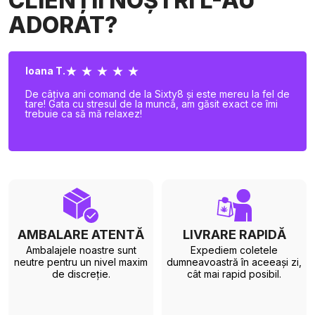
CLIENȚII NOȘTRI L-AU
ADORAT?
★ ★ ★ ★ ★
Ioana T.
De câțiva ani comand de la Sixty8 și este mereu la fel de
tare! Gata cu stresul de la muncă, am găsit exact ce îmi
trebuie ca să mă relaxez!
AMBALARE ATENTĂ
LIVRARE RAPIDĂ
Ambalajele noastre sunt
Expediem coletele
neutre pentru un nivel maxim
dumneavoastră în aceeași zi,
de discreție.
cât mai rapid posibil.