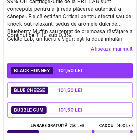
99% OH cartridge-urile de la PRT LAB sunt
concepute pentru a-ți reda plăcerea autentică a
cânepei. Fie că ești fan Critical pentru efectul său de
knock-out relaxant, sedus de aromele dulci de
Blueberry Muffin sau tentat de cremoasa răsfățare a
Conținut de THC sub 0,3%.
Gelato Lab, un lucru e sigur: ești la două inhalări
distanță de un moment suspendat. Datorită unei
Afiseaza mai mult
extracții puternice, fidele plantei, cu un nivel de 99%
OH, te bucuri de un concentrat excepțional… fără
efectele nedorite ale THC-ului. Pregătit să descoperi
101,50 LEI
BLACK HONNEY
resin ca niciodată până acum?
101,50 LEI
BLUE CHEESE
101,50 LEI
BUBBLE GUM
LIVRARE GRATUITĂ
(250 LEI)
CADOU !
(400 LEI)