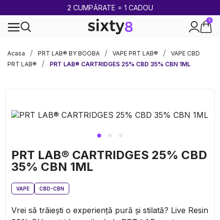
PÂNĂ LA -85%
0
100% legal în Europa
Acasa
PRT LAB® BY BOOBA
VAPE PRT LAB®
VAPE CBD
PRT LAB®
PRT LAB® CARTRIDGES 25% CBD 35% CBN 1ML
PRT LAB® CARTRIDGES 25% CBD
35% CBN 1ML
VAPE
CBD-CBN
Vrei să trăiești o experiență pură și stilată? Live Resin