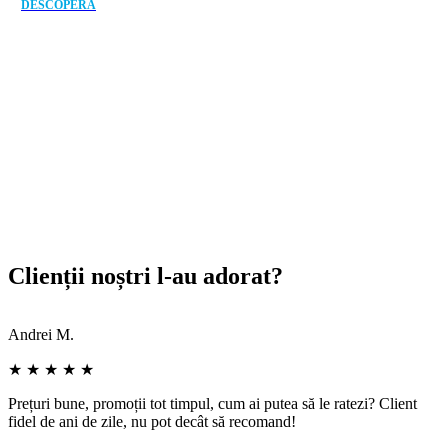
DESCOPERA
Clienții noștri l-au adorat?
Andrei M.
I
★ ★ ★ ★ ★
Prețuri bune, promoții tot timpul, cum ai putea să le ratezi? Client
D
fidel de ani de zile, nu pot decât să recomand!
c
r