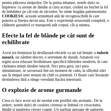
pentru plăcerea simțurilor. De la prima inhalare, notele dulci se
împletesc cu arome de lămâie și cireș acrișor, creând un buchet la fel
de îmbătător pe cât este de răcoritor. Se simte bogăția patrimoniului
COOKIES®
, această semnătură atât de recognoscibilă în care
puterea și finețea devin una. Este o experiență senzorială completă, o
călătorie gustativă ce transportă atât corpul, cât și mintea.
Efecte la fel de blânde pe cât sunt de
echilibrate
Acest soi feminizat își desfășoară efectele ca un val liniștit: o
euforie
ușoară
, un zâmbet discret, o serenitate de durată. Amatorii vor
regăsi acea relaxare învăluitoare specifică hibrizilor moderni, în care
claritatea minții rămâne intactă. Nici prea grea, nici prea
stimulatoare, se savurează într-un moment de calm, la sfârșitul zilei
sau în timpul unei sesiuni de chill cu prietenii. O floare care însoțește
destinderea fără a stinge vreodată flacăra interioară.
O explozie de arome gurmande
Ceea ce face acest soi de neuitat este profilul său aromatic. De la
ardere, notele dulci de cookies cremoși se îmbină cu vivacitatea
lămâii și tandrețea cireșei coapte. Un parfum aproape de patiserie,