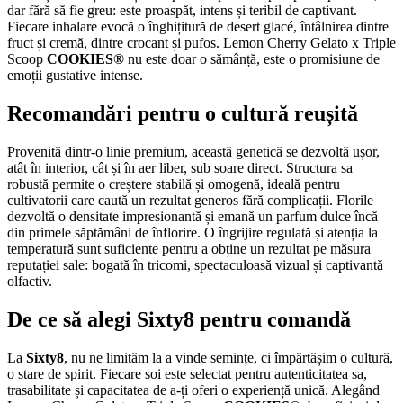
dar fără să fie greu: este proaspăt, intens și teribil de captivant.
Fiecare inhalare evocă o înghițitură de desert glacé, întâlnirea dintre
fruct și cremă, dintre crocant și pufos. Lemon Cherry Gelato x Triple
Scoop
COOKIES®
nu este doar o sămânță, este o promisiune de
emoții gustative intense.
Recomandări pentru o cultură reușită
Provenită dintr-o linie premium, această genetică se dezvoltă ușor,
atât în interior, cât și în aer liber, sub soare direct. Structura sa
robustă permite o creștere stabilă și omogenă, ideală pentru
cultivatorii care caută un rezultat generos fără complicații. Florile
dezvoltă o densitate impresionantă și emană un parfum dulce încă
din primele săptămâni de înflorire. O îngrijire regulată și atenția la
temperatură sunt suficiente pentru a obține un rezultat pe măsura
reputației sale: bogată în tricomi, spectaculoasă vizual și captivantă
olfactiv.
De ce să alegi Sixty8 pentru comandă
La
Sixty8
, nu ne limităm la a vinde semințe, ci împărtășim o cultură,
o stare de spirit. Fiecare soi este selectat pentru autenticitatea sa,
trasabilitate și capacitatea de a-ți oferi o experiență unică. Alegând