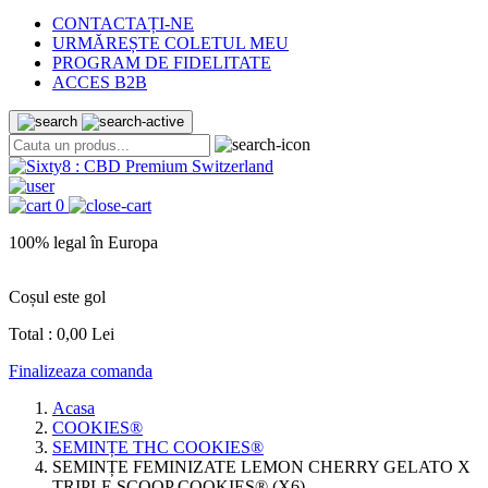
CONTACTAȚI-NE
URMĂREȘTE COLETUL MEU
PROGRAM DE FIDELITATE
ACCES B2B
0
100% legal în Europa
L
Coșul este gol
Total :
0,00 Lei
Finalizeaza comanda
Acasa
COOKIES®
SEMINȚE THC COOKIES®
SEMINȚE FEMINIZATE LEMON CHERRY GELATO X
TRIPLE SCOOP COOKIES® (X6)