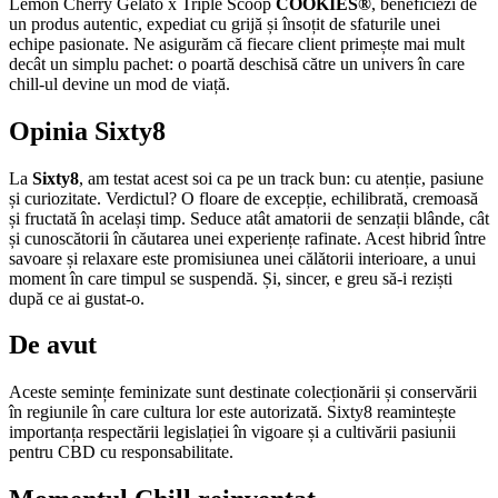
Lemon Cherry Gelato x Triple Scoop
COOKIES®
, beneficiezi de
un produs autentic, expediat cu grijă și însoțit de sfaturile unei
echipe pasionate. Ne asigurăm că fiecare client primește mai mult
decât un simplu pachet: o poartă deschisă către un univers în care
chill-ul devine un mod de viață.
Opinia Sixty8
La
Sixty8
, am testat acest soi ca pe un track bun: cu atenție, pasiune
și curiozitate. Verdictul? O floare de excepție, echilibrată, cremoasă
și fructată în același timp. Seduce atât amatorii de senzații blânde, cât
și cunoscătorii în căutarea unei experiențe rafinate. Acest hibrid între
savoare și relaxare este promisiunea unei călătorii interioare, a unui
moment în care timpul se suspendă. Și, sincer, e greu să-i reziști
după ce ai gustat-o.
De avut
Aceste semințe feminizate sunt destinate colecționării și conservării
în regiunile în care cultura lor este autorizată. Sixty8 reamintește
importanța respectării legislației în vigoare și a cultivării pasiunii
pentru CBD cu responsabilitate.