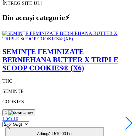
ÎNTREG SITE-UL!
Din aceași categorie⚡
SEMINȚE FEMINIZATE
BERNIEHANA BUTTER X TRIPLE
SCOOP COOKIES® (X6)
THC
SEMINȚE
COOKIES
1
1
3
5
10
Adaugă I 510,00 Lei