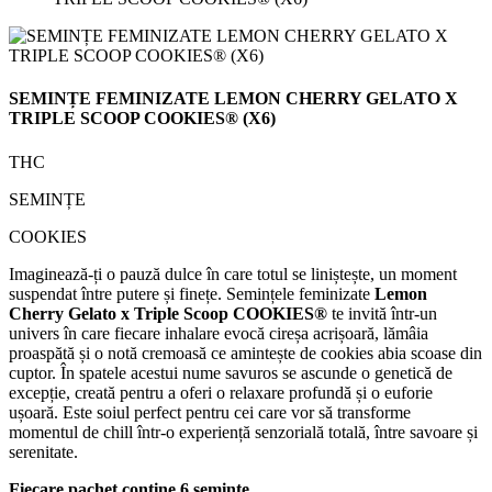
SEMINȚE FEMINIZATE LEMON CHERRY GELATO X
TRIPLE SCOOP COOKIES® (X6)
THC
SEMINȚE
COOKIES
Imaginează-ți o pauză dulce în care totul se liniștește, un moment
suspendat între putere și finețe. Semințele feminizate
Lemon
Cherry Gelato x Triple Scoop COOKIES®
te invită într-un
univers în care fiecare inhalare evocă cireșa acrișoară, lămâia
proaspătă și o notă cremoasă ce amintește de cookies abia scoase din
cuptor. În spatele acestui nume savuros se ascunde o genetică de
excepție, creată pentru a oferi o relaxare profundă și o euforie
ușoară. Este soiul perfect pentru cei care vor să transforme
momentul de chill într-o experiență senzorială totală, între savoare și
serenitate.
Fiecare pachet conține 6 semințe.