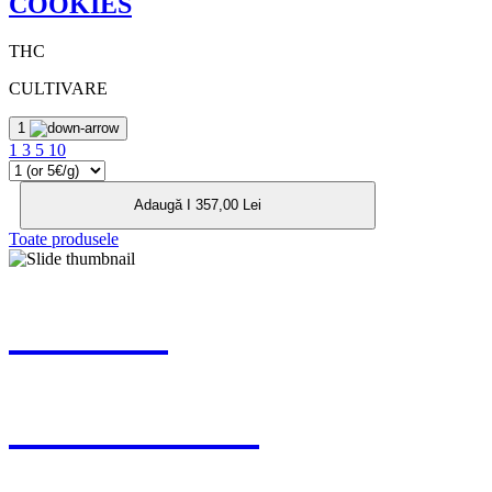
COOKIES
THC
CULTIVARE
1
1
3
5
10
Adaugă I 357,00 Lei
Toate produsele
MEREU
ÎN ATAC! 🏴‍☠️