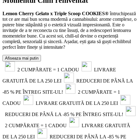
Momentul Chill reinventat
Lemon Cherry Gelato x Triple Scoop COOKIES®
întruchipează
tot ce are mai bun scena modernă a cannabisului: arome complexe, o
putere bine stăpânită și o estetică vizuală impresionantă. Este o
invitație de a te reconecta cu tine însuți, de a redescoperi lentoarea
momentelor bune. Cu acest soi, chill-ul devine o experiență
completă, senzorială și sinceră. Așadar, ești gata să guști echilibrul
perfect între finețe și intensitate?
Afiseaza mai putin
2 CUMPĂRATE = 1 CADOU
LIVRARE
GRATUITĂ DE LA 250 LEI
REDUCERI DE PÂNĂ LA
-85 % PE ÎNTREG SITE-UL!
2 CUMPĂRATE = 1
CADOU
LIVRARE GRATUITĂ DE LA 250 LEI
REDUCERI DE PÂNĂ LA -85 % PE ÎNTREG SITE-UL!
2 CUMPĂRATE = 1 CADOU
LIVRARE GRATUITĂ
DE LA 250 LEI
REDUCERI DE PÂNĂ LA -85 % PE