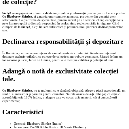
de colecție?
Sixty8
se angajează să ofere o calitate ireproșabilă și informații precise pentru fiecare produs.
Cu
Blueberry Skittlez
, ai garanția unor semințe autentice, provenite din genetici atent
selecționate. Ca platformă de specialitate, punem accent pe un serviciu clienți excepțional și
pe o livrare rapidă și discretă, respectând în același timp reglementările în vigoare. Când
cumperi de la
Sixty8
, alegi liniștea sufletească și pasiunea unui partener dedicat proiectelor
tale.
Declinarea responsabilității și depozitare
În România, cultivarea semințelor de cannabis este strict interzisă. Aceste semințe sunt
destinate exclusiv utilizării ca obiecte de colecție și nu trebuie germinate. Păstrați-le într-un
loc răcoros și uscat, ferite de lumină, pentru a le menține calitatea și potențialul unic.
Adaugă o notă de exclusivitate colecției
tale.
Cu
Blueberry Skittlez
, nu te mulțumi cu o sămânță obișnuită. Alege o piesă excepțională, un
simbol al măiestriei și pasiunii pentru cannabis. Nu rata ocazia de a-ți îmbogăți colecția cu
această bijuterie 100% Indica, o alegere care va cuceri atât amatorii, cât și cunoscătorii
experimentați.
Caracteristici
Genetică: Blueberry Skittlez (Indica)
Încrucișare: Pre 98 Bubba Kush x DJ Shorts Blueberry