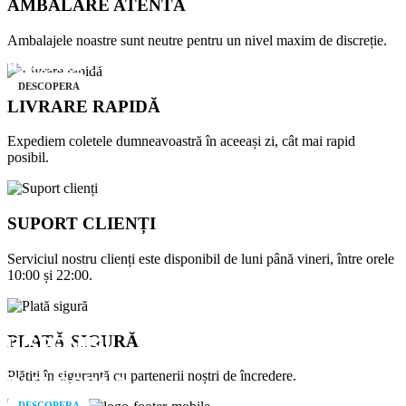
AMBALARE ATENTĂ
MEREU
Ambalajele noastre sunt neutre pentru un nivel maxim de discreție.
ÎN ATAC 🏴‍☠️
DESCOPERA
LIVRARE RAPIDĂ
Expediem coletele dumneavoastră în aceeași zi, cât mai rapid
posibil.
SUPORT CLIENȚI
Serviciul nostru clienți este disponibil de luni până vineri, între orele
10:00 și 22:00.
PLATĂ SIGURĂ
DISPONIBIL
Plătiți în siguranță cu partenerii noștri de încredere.
ÎN EUROPA 💫
DESCOPERA