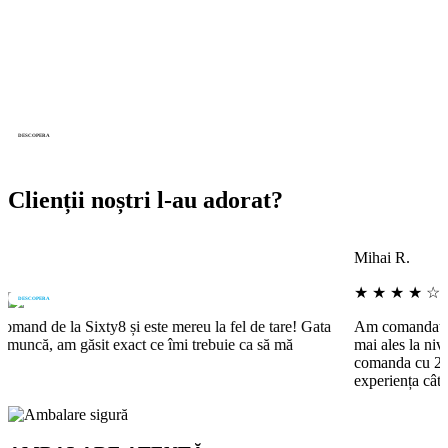
MEREU
ÎN ATAC! 🏴‍☠️
DESCOPERA
Clienții noștri l-au adorat?
DISPONIBIL
Mihai R.
ÎN EUROPA 💫
★ ★ ★ ★ ☆
DESCOPERA
Am comandat o rășină CBD și recunosc că este chiar foarte bună,
mai ales la nivel de gust și textură. Singurul minus: am primit
comanda cu 24 de ore după termenul estimat. O să încerc din nou
experiența cât de curând!