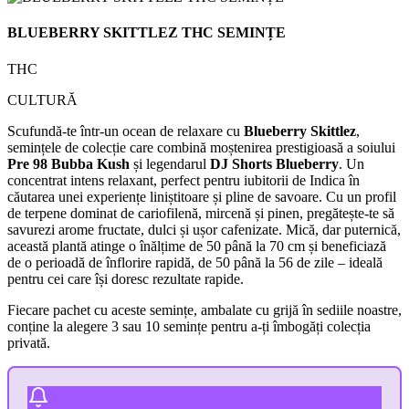
BLUEBERRY SKITTLEZ THC SEMINȚE
THC
CULTURĂ
Scufundă-te într-un ocean de relaxare cu
Blueberry Skittlez
,
semințele de colecție care combină moștenirea prestigioasă a soiului
Pre 98 Bubba Kush
și legendarul
DJ Shorts Blueberry
. Un
concentrat intens relaxant, perfect pentru iubitorii de Indica în
căutarea unei experiențe liniștitoare și pline de savoare. Cu un profil
de terpene dominat de cariofilenă, mircenă și pinen, pregătește-te să
savurezi arome fructate, dulci și ușor cafenizate. Mică, dar puternică,
această plantă atinge o înălțime de 50 până la 70 cm și beneficiază
de o perioadă de înflorire rapidă, de 50 până la 56 de zile – ideală
pentru cei care își doresc rezultate rapide.
Fiecare pachet cu aceste semințe, ambalate cu grijă în sediile noastre,
conține la alegere 3 sau 10 semințe pentru a-ți îmbogăți colecția
privată.