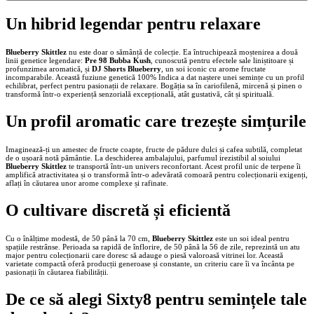
Un hibrid legendar pentru relaxare
Blueberry Skittlez
nu este doar o sămânță de colecție. Ea întruchipează moștenirea a două
linii genetice legendare:
Pre 98 Bubba Kush
, cunoscută pentru efectele sale liniștitoare și
profunzimea aromatică, și
DJ Shorts Blueberry
, un soi iconic cu arome fructate
incomparabile. Această fuziune genetică 100% Indica a dat naștere unei semințe cu un profil
echilibrat, perfect pentru pasionații de relaxare. Bogăția sa în cariofilenă, mircenă și pinen o
transformă într-o experiență senzorială excepțională, atât gustativă, cât și spirituală.
Un profil aromatic care trezește simțurile
Imaginează-ți un amestec de fructe coapte, fructe de pădure dulci și cafea subtilă, completat
de o ușoară notă pământie. La deschiderea ambalajului, parfumul irezistibil al soiului
Blueberry Skittlez
te transportă într-un univers reconfortant. Acest profil unic de terpene îi
amplifică atractivitatea și o transformă într-o adevărată comoară pentru colecționarii exigenți,
aflați în căutarea unor arome complexe și rafinate.
O cultivare discretă și eficientă
Cu o înălțime modestă, de 50 până la 70 cm,
Blueberry Skittlez
este un soi ideal pentru
spațiile restrânse. Perioada sa rapidă de înflorire, de 50 până la 56 de zile, reprezintă un atu
major pentru colecționarii care doresc să adauge o piesă valoroasă vitrinei lor. Această
varietate compactă oferă producții generoase și constante, un criteriu care îi va încânta pe
pasionații în căutarea fiabilității.
De ce să alegi Sixty8 pentru semințele tale