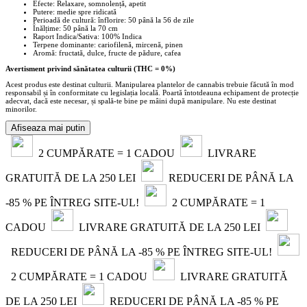
Efecte: Relaxare, somnolență, apetit
Putere: medie spre ridicată
Perioadă de cultură: înflorire: 50 până la 56 de zile
Înălțime: 50 până la 70 cm
Raport Indica/Sativa: 100% Indica
Terpene dominante: cariofilenă, mircenă, pinen
Aromă: fructată, dulce, fructe de pădure, cafea
Avertisment privind sănătatea culturii (THC = 0%)
Acest produs este destinat culturii. Manipularea plantelor de cannabis trebuie făcută în mod
responsabil și în conformitate cu legislația locală. Poartă întotdeauna echipament de protecție
adecvat, dacă este necesar, și spală-te bine pe mâini după manipulare. Nu este destinat
minorilor.
Afiseaza mai putin
2 CUMPĂRATE = 1 CADOU
LIVRARE
GRATUITĂ DE LA 250 LEI
REDUCERI DE PÂNĂ LA
-85 % PE ÎNTREG SITE-UL!
2 CUMPĂRATE = 1
CADOU
LIVRARE GRATUITĂ DE LA 250 LEI
REDUCERI DE PÂNĂ LA -85 % PE ÎNTREG SITE-UL!
2 CUMPĂRATE = 1 CADOU
LIVRARE GRATUITĂ
DE LA 250 LEI
REDUCERI DE PÂNĂ LA -85 % PE