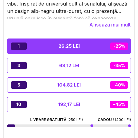
vibe. Inspirat de universul cult al serialului, afișează
un design alb-negru ultra-curat, cu o prezență
vizuală care iese în evidență fără să exagereze.
Afiseaza mai mult
Compact, practic, ușor de transportat, îți permite să
rulezi curat, fără risipă și fără bătăi de cap. Este
genul de detaliu care schimbă totul în setup-ul tău.
26,25 LEI
1
-25%
Minimalist, eficient, iconic… clar nu trece
neobservat.
68,12 LEI
3
-35%
104,82 LEI
5
-40%
192,17 LEI
10
-45%
LIVRARE GRATUITĂ
(250 LEI)
CADOU !
(400 LEI)