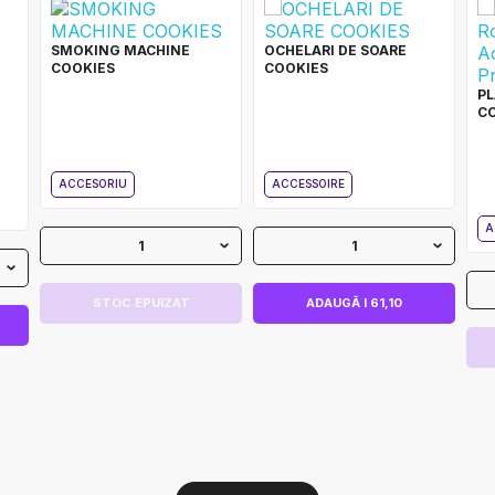
SMOKING MACHINE
OCHELARI DE SOARE
COOKIES
COOKIES
PL
C
ACCESORIU
ACCESSOIRE
A
1
1
STOC EPUIZAT
ADAUGĂ I 61,10