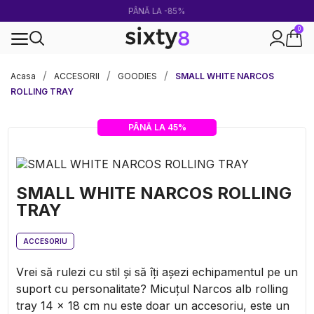
PÂNĂ LA -85%
0
Livrare rapidă și sigură
Acasa
ACCESORII
GOODIES
SMALL WHITE NARCOS
ROLLING TRAY
PÂNĂ LA 45%
SMALL WHITE NARCOS ROLLING
TRAY
ACCESORIU
Vrei să rulezi cu stil și să îți așezi echipamentul pe un
suport cu personalitate? Micuțul Narcos alb rolling
tray 14 x 18 cm nu este doar un accesoriu, este un