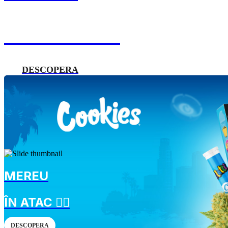
ÎN ATAC! 🏴‍☠️
DESCOPERA
MEREU
ÎN ATAC 🏴‍☠️
DESCOPERA