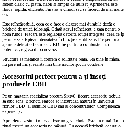
sistem clasic cu piatră, fiabil și simplu de utilizat. Aprinderea este
fluidă, rapidă, eficientă. Fără să te chinui sau să încerci de mai multe
ori.
Este reîncărcabilă, ceea ce o face o alegere mai durabilă decât o
brichetă de unică folosință. Odată gazul reîncărcat, e gata pentru o
nouă rundă. Flacăra este reglabilă datorită rotiței integrate, ceea ce îți
permite să adaptezi intensitatea în funcție de utilizare. Fie pentru a
aprinde delicat o floare de CBD, fie pentru o combustie mai
puternică, reglezi după nevoie.
Structura sa metalică îi conferă o soliditate reală. Stă bine în mână,
nu pare ieftină și rezistă mai bine micilor șocuri cotidiene.
Accesoriul perfect pentru a-ți însoți
produsele CBD
Pe un magazin specializat precum Sixty8, fiecare accesoriu trebuie
să aibă sens. Bricheta Narcos se integrează natural în universul
florilor CBD, al rășinilor CBD sau al concentratelor. Completează
experiența.
Aprinderea sesiunii nu este doar un gest tehnic. Este un ritual. Iar un
ritual merită un accesoriu pe măsură. Cu această brichetă, adaugi o