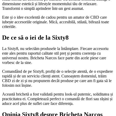
dimensiune estetică și lifestyle momentului tău de relaxare.
Transformi o simplă aprindere într-un gest asumat.
Este și o idee excelentă de cadou pentru un amator de CBD care
iubește accesoriile originale. Mică, accesibilă, stilată, bifează toate
criteriile.
De ce să o iei de la Sixty8
La Sixty8, nu selectăm produsele la întâmplare. Fiecare accesoriu
este ales pentru raportul calitate stil preț și pentru coerența cu
universul nostru. Bricheta Narcos face parte din acele piese care
vorbesc de la sine.
Comandând de pe Sixty8, profiți de o selecție atentă, de o expediere
rapidă și de un serviciu clienți atent. Cunoaștem domeniul, trăim
CBD zi de zi și nu propunem decât produse pe care am fi gata să le
folosim noi înșine.
Această brichetă a fost validată pentru look-ul puternic, soliditatea și
practicitatea ei. Completează perfect o comandă de flori sau rășini și
aduce acel plus de suflet care face diferența.
Opinia Sixty8 despre Bricheta Narcos