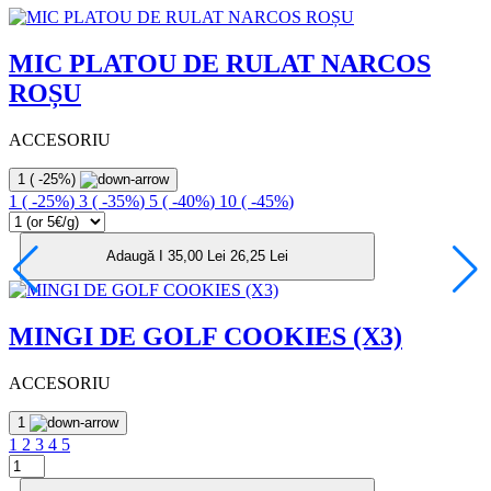
MIC PLATOU DE RULAT NARCOS
ROȘU
ACCESORIU
1
(
-25%
)
1
(
-25%
)
3
(
-35%
)
5
(
-40%
)
10
(
-45%
)
Adaugă I
35,00 Lei
26,25 Lei
MINGI DE GOLF COOKIES (X3)
ACCESORIU
1
1
2
3
4
5