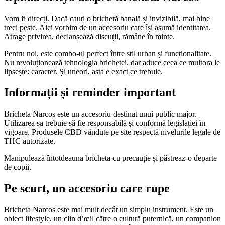
Vom fi direcți. Dacă cauți o brichetă banală și invizibilă, mai bine
treci peste. Aici vorbim de un accesoriu care își asumă identitatea.
Atrage privirea, declanșează discuții, rămâne în minte.
Pentru noi, este combo-ul perfect între stil urban și funcționalitate.
Nu revoluționează tehnologia brichetei, dar aduce ceea ce multora le
lipsește: caracter. Și uneori, asta e exact ce trebuie.
Informații și reminder important
Bricheta Narcos este un accesoriu destinat unui public major.
Utilizarea sa trebuie să fie responsabilă și conformă legislației în
vigoare. Produsele CBD vândute pe site respectă nivelurile legale de
THC autorizate.
Manipulează întotdeauna bricheta cu precauție și păstreaz-o departe
de copii.
Pe scurt, un accesoriu care rupe
Bricheta Narcos este mai mult decât un simplu instrument. Este un
obiect lifestyle, un clin d’œil către o cultură puternică, un companion