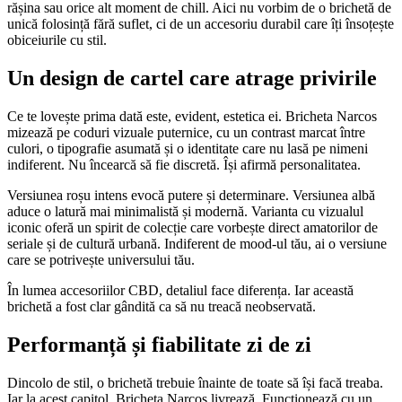
rășina sau orice alt moment de chill. Aici nu vorbim de o brichetă de
unică folosință fără suflet, ci de un accesoriu durabil care îți însoțește
obiceiurile cu stil.
Un design de cartel care atrage privirile
Ce te lovește prima dată este, evident, estetica ei. Bricheta Narcos
mizează pe coduri vizuale puternice, cu un contrast marcat între
culori, o tipografie asumată și o identitate care nu lasă pe nimeni
indiferent. Nu încearcă să fie discretă. Își afirmă personalitatea.
Versiunea roșu intens evocă putere și determinare. Versiunea albă
aduce o latură mai minimalistă și modernă. Varianta cu vizualul
iconic oferă un spirit de colecție care vorbește direct amatorilor de
seriale și de cultură urbană. Indiferent de mood-ul tău, ai o versiune
care se potrivește universului tău.
În lumea accesoriilor CBD, detaliul face diferența. Iar această
brichetă a fost clar gândită ca să nu treacă neobservată.
Performanță și fiabilitate zi de zi
Dincolo de stil, o brichetă trebuie înainte de toate să își facă treaba.
Iar la acest capitol, Bricheta Narcos livrează. Funcționează cu un