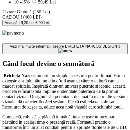
10
-45%
50,49 Lei
Livrare Gratuită
(250 Lei)
CADOU !
(400 LEI)
Adaugă I
9,20 Lei
6,90 Lei
Vezi mai multe informații despre
BRICHETĂ NARCOS DESIGN 3
Când focul devine o semnătură
Bricheta Narcos
nu este un simplu accesoriu pentru fumat. Este o
extensie a stilului tău, un clin d’œil asumat către o cultură care a
marcat spiritele. Inspirată dintr-un univers puternic și iconic, această
brichetă reîncărcabilă impune o identitate puternică de la primul
contact vizual. Designul său percutant, declinat în mai multe versiuni
vizuale, dă caracter fiecărei sesiuni. Fie că ești relaxat solo sau
înconjurat de gașca ta, aduce acea notă vizuală care schimbă totul.
Compactă, robustă și plăcută în mână, încape ușor în buzunar
păstrând în același timp o prezență reală. Formatul practic o
transformă într-un aliat cotidian pentru a aprinde florile tale de CBD,