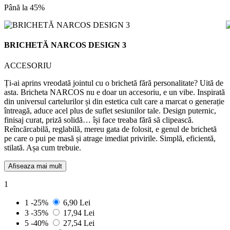
Până la 45%
BRICHETĂ NARCOS DESIGN 3
ACCESORIU
Ți-ai aprins vreodată jointul cu o brichetă fără personalitate? Uită de
asta. Bricheta NARCOS nu e doar un accesoriu, e un vibe. Inspirată
din universul cartelurilor și din estetica cult care a marcat o generație
întreagă, aduce acel plus de suflet sesiunilor tale. Design puternic,
finisaj curat, priză solidă… își face treaba fără să clipească.
Reîncărcabilă, reglabilă, mereu gata de folosit, e genul de brichetă
pe care o pui pe masă și atrage imediat privirile. Simplă, eficientă,
stilată. Așa cum trebuie.
Afiseaza mai mult
1
1
-25%
6,90 Lei
3
-35%
17,94 Lei
5
-40%
27,54 Lei