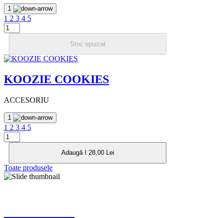
1
1
2
3
4
5
Stoc epuizat
KOOZIE COOKIES
ACCESORIU
1
1
2
3
4
5
Adaugă I 28,00 Lei
Toate produsele
MEREU