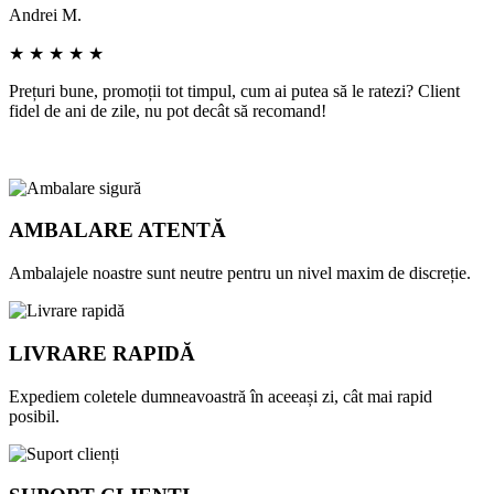
Andrei M.
I
★ ★ ★ ★ ★
Prețuri bune, promoții tot timpul, cum ai putea să le ratezi? Client
D
fidel de ani de zile, nu pot decât să recomand!
c
r
AMBALARE ATENTĂ
Ambalajele noastre sunt neutre pentru un nivel maxim de discreție.
LIVRARE RAPIDĂ
Expediem coletele dumneavoastră în aceeași zi, cât mai rapid
posibil.