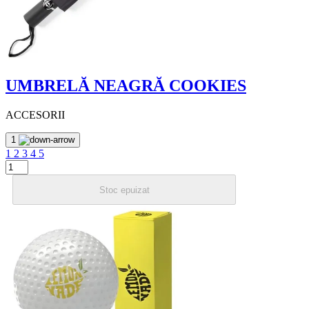
UMBRELĂ NEAGRĂ COOKIES
ACCESORII
1
1
2
3
4
5
Stoc epuizat