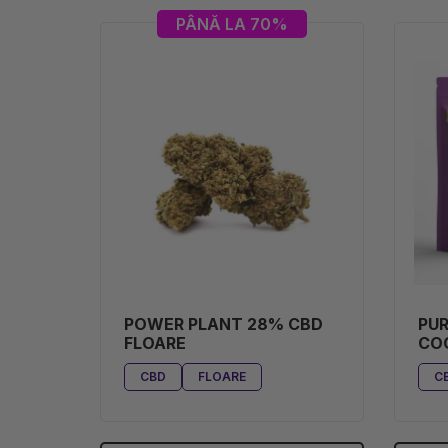
PÂNĂ LA 70%
POWER PLANT 28% CBD
PUR
FLOARE
CO
CBD
FLOARE
C