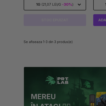
1G
(21,07 LEI/G
-30%
)
STOC EPUIZAT
ADA
Se afiseaza 1-3 din 3 produs(e)
MEREU