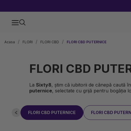
Acasa
FLORI
FLORI CBD
FLORI CBD PUTERNICE
FLORI CBD PUTE
La
Sixty8
, știm că iubitorii de cânepă caută î
puternice
, selectate cu grijă pentru bogăția l
FLORI CBD PUTERNICE
FLORI CBD PUTERN