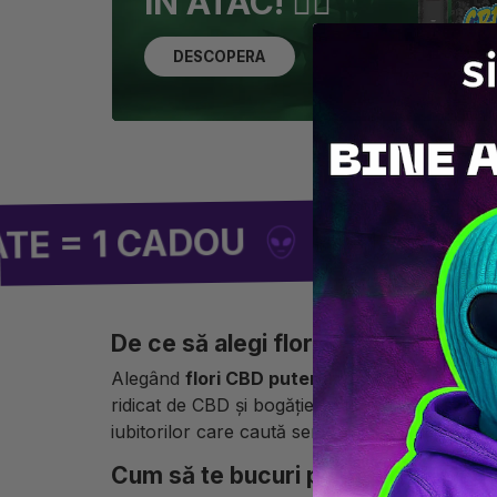
ÎN ATAC! 🏴‍☠️
DESCOPERA
LIVRARE GRATUITĂ
 CADOU
De ce să alegi flori CBD puternice 
Alegând
flori CBD puternice
, te asiguri că ve
ridicat de CBD și bogăției în terpeni, aceste 
iubitorilor care caută senzații marcante și cuno
Cum să te bucuri pe deplin de flor