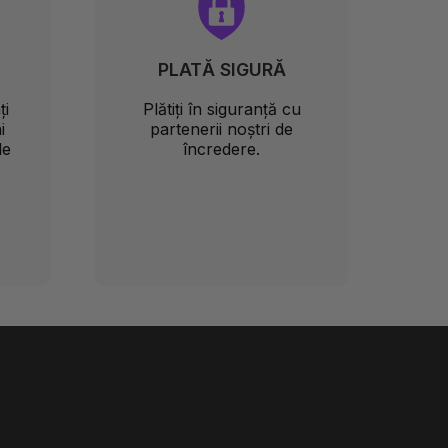
PLATĂ SIGURĂ
ți
Plătiți în siguranță cu
i
partenerii noștri de
le
încredere.