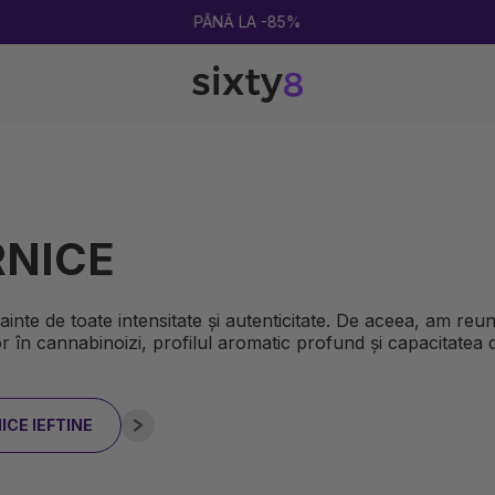
2 CUMPĂRATE = 1 CADOU
RNICE
nainte de toate intensitate și autenticitate. De aceea, am reu
or în cannabinoizi, profilul aromatic profund și capacitatea 
ICE IEFTINE