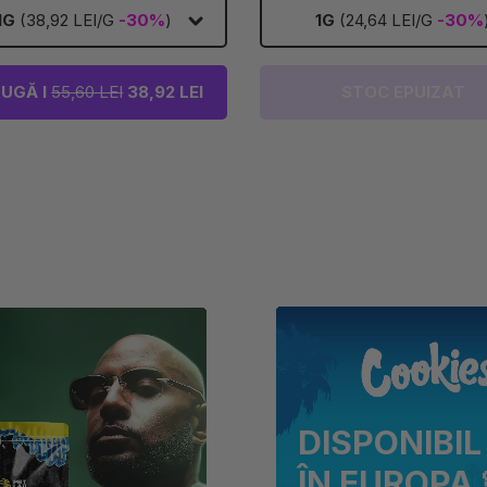
1G
(38,92 LEI/G
-30%
)
1G
(24,64 LEI/G
-30%
UGĂ I
55,60 LEI
38,92 LEI
STOC EPUIZAT
DISPONIBIL
ÎN EUROPA 