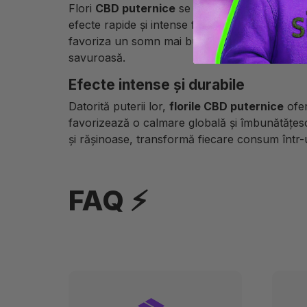
Flori
CBD puternice
se pot savura în diverse 
efecte rapide și intense fără ardere. Infuzate
favoriza un somn mai bun. De asemenea, ele pot
savuroasă.
Efecte intense și durabile
Datorită puterii lor,
florile CBD puternice
ofer
favorizează o calmare globală și îmbunătățesc 
și rășinoase, transformă fiecare consum într-
FAQ ⚡