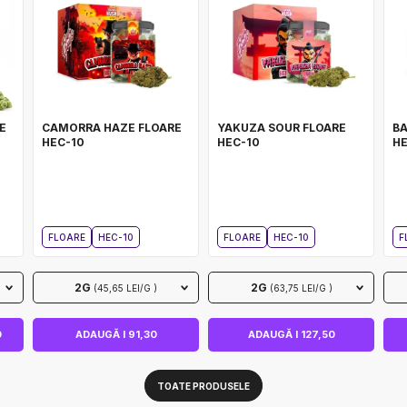
E
CAMORRA HAZE FLOARE
YAKUZA SOUR FLOARE
BA
HEC-10
HEC-10
HE
FLOARE
HEC-10
FLOARE
HEC-10
F
2G
2G
(45,65 LEI/G )
(63,75 LEI/G )
0
ADAUGĂ I 91,30
ADAUGĂ I 127,50
TOATE PRODUSELE