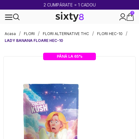
2 CUMPĂRATE = 1 CADOU
0
100% legal în Europa
Acasa
FLORI
FLORI ALTERNATIVE THC
FLORI HEC-10
LADY BANANA FLOARE HEC-10
PÂNĂ LA 65%