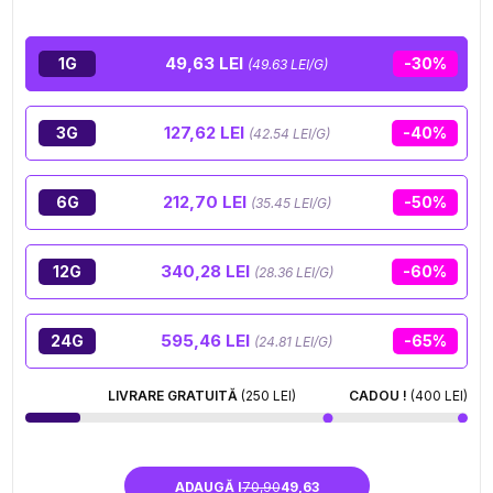
învăluitoare
, ideală pentru a te deconecta după o zi
lungă. O floare originală, gustoasă și plină de
49,63 LEI
1G
-30%
(49.63 LEI/G)
caracter, perfectă pentru cei care își doresc o
experiență CBD puțin mai intensă.
127,62 LEI
3G
-40%
(42.54 LEI/G)
212,70 LEI
6G
-50%
(35.45 LEI/G)
340,28 LEI
12G
-60%
(28.36 LEI/G)
595,46 LEI
24G
-65%
(24.81 LEI/G)
LIVRARE GRATUITĂ
(250 LEI)
CADOU !
(400 LEI)
ADAUGĂ I
70,90
49,63