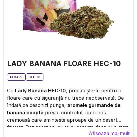
LADY BANANA FLOARE HEC-10
FLOARE
HEC-10
Cu
Lady Banana HEC-10
, pregătește-te pentru o
floare care cu siguranță nu trece neobservată. De
îndată ce deschizi punga,
aromele gurmande de
banană coaptă
preiau controlul, cu o notă
cremoasă care amintește aproape de un desert
fructat. Dar acest soi nu te cucerește doar prin gust.
Afiseaza mai mult
Datorită
HEC-10
, oferă o
relaxare profundă,