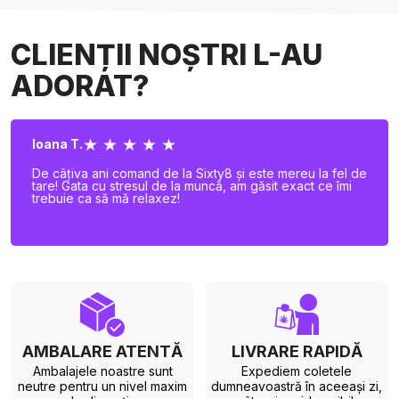
CLIENȚII NOȘTRI L-AU
ADORAT?
★ ★ ★ ★ ★
Ioana T.
De câțiva ani comand de la Sixty8 și este mereu la fel de
tare! Gata cu stresul de la muncă, am găsit exact ce îmi
trebuie ca să mă relaxez!
AMBALARE ATENTĂ
LIVRARE RAPIDĂ
Ambalajele noastre sunt
Expediem coletele
neutre pentru un nivel maxim
dumneavoastră în aceeași zi,