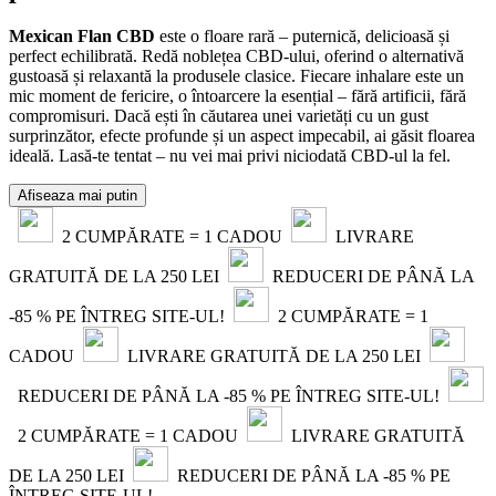
Mexican Flan CBD
este o floare rară – puternică, delicioasă și
perfect echilibrată. Redă noblețea CBD-ului, oferind o alternativă
gustoasă și relaxantă la produsele clasice. Fiecare inhalare este un
mic moment de fericire, o întoarcere la esențial – fără artificii, fără
compromisuri. Dacă ești în căutarea unei varietăți cu un gust
surprinzător, efecte profunde și un aspect impecabil, ai găsit floarea
ideală. Lasă-te tentat – nu vei mai privi niciodată CBD-ul la fel.
Afiseaza mai putin
2 CUMPĂRATE = 1 CADOU
LIVRARE
GRATUITĂ DE LA 250 LEI
REDUCERI DE PÂNĂ LA
-85 % PE ÎNTREG SITE-UL!
2 CUMPĂRATE = 1
CADOU
LIVRARE GRATUITĂ DE LA 250 LEI
REDUCERI DE PÂNĂ LA -85 % PE ÎNTREG SITE-UL!
2 CUMPĂRATE = 1 CADOU
LIVRARE GRATUITĂ
DE LA 250 LEI
REDUCERI DE PÂNĂ LA -85 % PE
ÎNTREG SITE-UL!