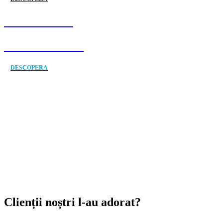
DISPONIBIL
ÎN EUROPA 💫
DESCOPERA
Clienții noștri l-au adorat?