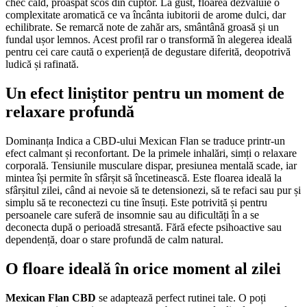
chec cald, proaspăt scos din cuptor. La gust, floarea dezvăluie o
complexitate aromatică ce va încânta iubitorii de arome dulci, dar
echilibrate. Se remarcă note de zahăr ars, smântână groasă și un
fundal ușor lemnos. Acest profil rar o transformă în alegerea ideală
pentru cei care caută o experiență de degustare diferită, deopotrivă
ludică și rafinată.
Un efect liniștitor pentru un moment de
relaxare profundă
Dominanța Indica a CBD-ului Mexican Flan se traduce printr-un
efect calmant și reconfortant. De la primele inhalări, simți o relaxare
corporală. Tensiunile musculare dispar, presiunea mentală scade, iar
mintea își permite în sfârșit să încetinească. Este floarea ideală la
sfârșitul zilei, când ai nevoie să te detensionezi, să te refaci sau pur și
simplu să te reconectezi cu tine însuți. Este potrivită și pentru
persoanele care suferă de insomnie sau au dificultăți în a se
deconecta după o perioadă stresantă. Fără efecte psihoactive sau
dependență, doar o stare profundă de calm natural.
O floare ideală în orice moment al zilei
Mexican Flan CBD
se adaptează perfect rutinei tale. O poți