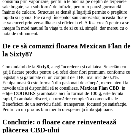
consuma prin vaporizare, pentru a te bucura pe deplin de terpenele
sale bogate, sau sub formă de infuzie, pentru o pauză gurmandă
înainte de culcare. Structura sa densă și îngrijită permite o pregătire
rapidă și ușoară. Fie că ești începător sau cunoscător, această floare
te va cuceri prin versatilitatea și eficiența ei. A fost creată pentru a se
integra în mod natural în viața ta de zi cu zi, simplă, dar mereu cu o
notă de rafinament.
De ce să comanzi floarea Mexican Flan de
la Sixty8?
Comandând de la
Sixty8
, alegi încrederea și calitatea. Selectăm cu
grijă fiecare produs pentru a-ți oferi doar flori premium, conforme cu
legislația și garantate cu un conținut de THC mai mic de 0,3%.
Echipa noastră este formată din pasionați de cânepă, mereu atenți la
nevoile tale și disponibili să te consilieze.
Mexican Flan CBD
, în
ediție
COOKIES
și ambalată aici în format de 100 g, este livrată
rapid, în ambalaj discret, cu urmărire completă a comenzii tale.
Beneficiezi de un serviciu fiabil, transparent, focused pe satisfacție.
Pentru că un produs bun merită o experiență îmbogățitoare.
Concluzie: o floare care reinventează
plăcerea CBD-ului