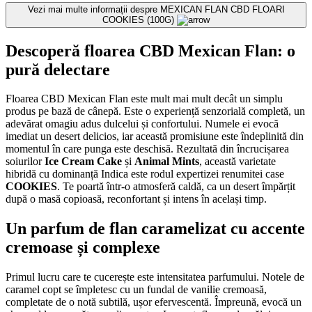
Vezi mai multe informații despre
MEXICAN FLAN CBD FLOARI
COOKIES (100G)
Descoperă floarea CBD Mexican Flan: o
pură delectare
Floarea CBD Mexican Flan este mult mai mult decât un simplu
produs pe bază de cânepă. Este o experiență senzorială completă, un
adevărat omagiu adus dulcelui și confortului. Numele ei evocă
imediat un desert delicios, iar această promisiune este îndeplinită din
momentul în care punga este deschisă. Rezultată din încrucișarea
soiurilor
Ice Cream Cake
și
Animal Mints
, această varietate
hibridă cu dominanță Indica este rodul expertizei renumitei case
COOKIES
. Te poartă într-o atmosferă caldă, ca un desert împărțit
după o masă copioasă, reconfortant și intens în același timp.
Un parfum de flan caramelizat cu accente
cremoase și complexe
Primul lucru care te cucerește este intensitatea parfumului. Notele de
caramel copt se împletesc cu un fundal de vanilie cremoasă,
completate de o notă subtilă, ușor efervescentă. Împreună, evocă un