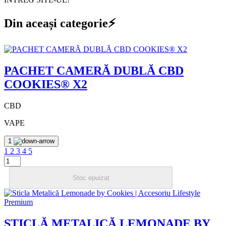
Din aceași categorie⚡
PACHET CAMERĂ DUBLĂ CBD
COOKIES® X2
CBD
VAPE
1
1
2
3
4
5
Stoc epuizat
STICLĂ METALICĂ LEMONADE BY