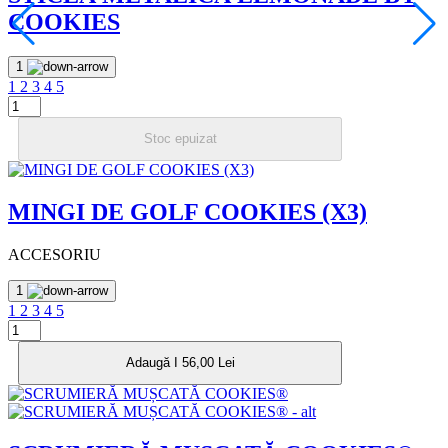
COOKIES
1
1
2
3
4
5
Stoc epuizat
MINGI DE GOLF COOKIES (X3)
ACCESORIU
1
1
2
3
4
5
Adaugă I 56,00 Lei