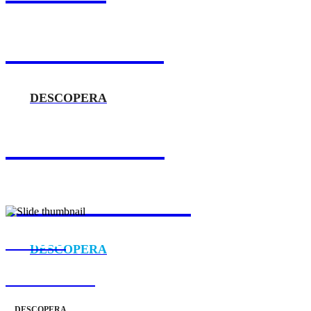
ÎN ATAC! 🏴‍☠️
DESCOPERA
DISPONIBIL
ÎN EUROPA 💫
MEREU
DESCOPERA
ÎN ATAC 🏴‍☠️
DESCOPERA