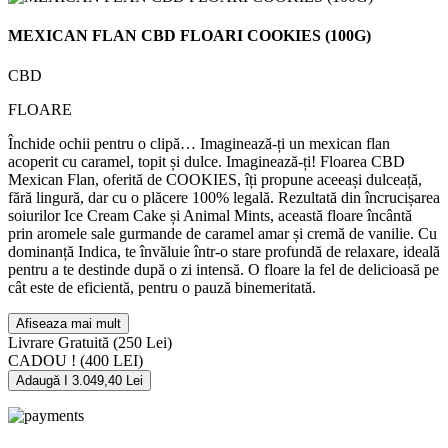
MEXICAN FLAN CBD FLOARI COOKIES (100G)
CBD
FLOARE
Închide ochii pentru o clipă… Imaginează-ți un mexican flan
acoperit cu caramel, topit și dulce. Imaginează-ți! Floarea CBD
Mexican Flan, oferită de COOKIES, îți propune aceeași dulceață,
fără lingură, dar cu o plăcere 100% legală. Rezultată din încrucișarea
soiurilor Ice Cream Cake și Animal Mints, această floare încântă
prin aromele sale gurmande de caramel amar și cremă de vanilie. Cu
dominanță Indica, te învăluie într-o stare profundă de relaxare, ideală
pentru a te destinde după o zi intensă. O floare la fel de delicioasă pe
cât este de eficientă, pentru o pauză binemeritată.
Afiseaza mai mult
Livrare Gratuită
(250 Lei)
CADOU !
(400 LEI)
Adaugă I 3.049,40 Lei