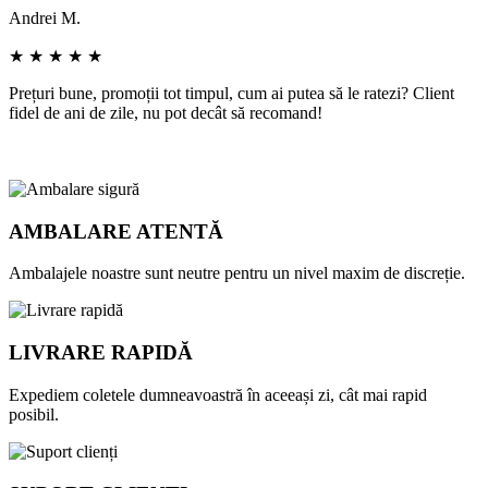
Andrei M.
I
★ ★ ★ ★ ★
Prețuri bune, promoții tot timpul, cum ai putea să le ratezi? Client
D
fidel de ani de zile, nu pot decât să recomand!
c
r
AMBALARE ATENTĂ
Ambalajele noastre sunt neutre pentru un nivel maxim de discreție.
LIVRARE RAPIDĂ
Expediem coletele dumneavoastră în aceeași zi, cât mai rapid
posibil.