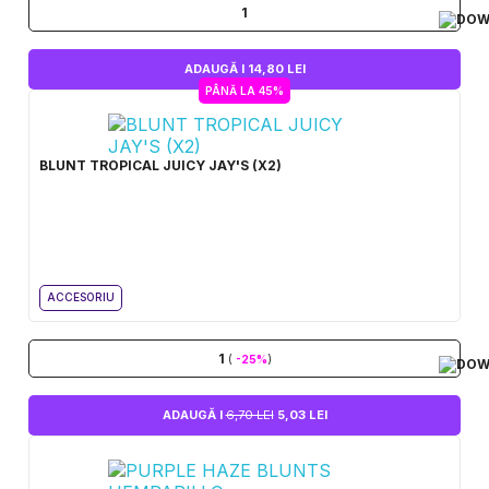
1
ADAUGĂ I 14,80 LEI
PÂNĂ LA 45%
BLUNT TROPICAL JUICY JAY'S (X2)
ACCESORIU
1
(
-25%
)
ADAUGĂ I
6,70 LEI
5,03 LEI