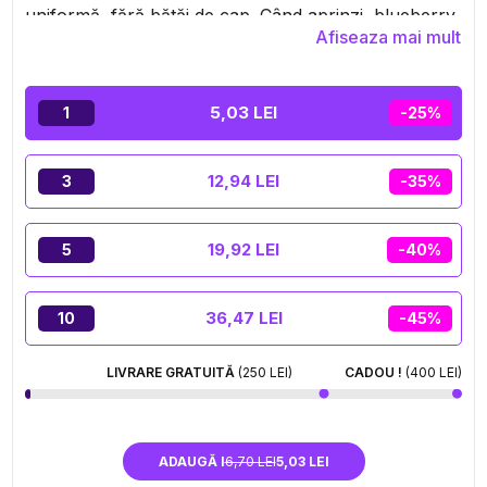
uniformă, fără bătăi de cap. Când aprinzi, blueberry
Afiseaza mai mult
se așază lin – suculentă, rotundă, niciodată exagerat
de dulce. Este genul de wrap care îți transformă
momentul într-o pauză gourmet, cu un vibe natural
5,03 LEI
1
-25%
datorită cânepei 100% curate. Simplu, eficient,
fructat cât trebuie… și clar nu e aici să joace un rol
secundar.
12,94 LEI
3
-35%
19,92 LEI
5
-40%
36,47 LEI
10
-45%
LIVRARE GRATUITĂ
(250 LEI)
CADOU !
(400 LEI)
ADAUGĂ I
6,70 LEI
5,03 LEI