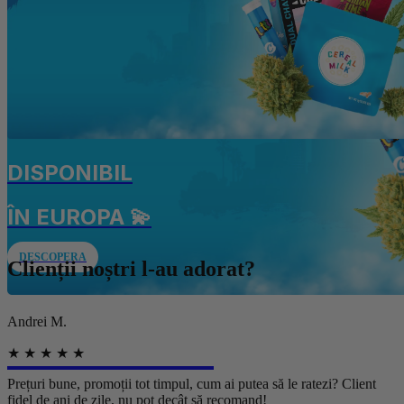
DISPONIBIL
ÎN EUROPA 💫
DESCOPERA
Clienții noștri l-au adorat?
Andrei M.
I
DISPONIBIL
★ ★ ★ ★ ★
Prețuri bune, promoții tot timpul, cum ai putea să le ratezi? Client
D
fidel de ani de zile, nu pot decât să recomand!
c