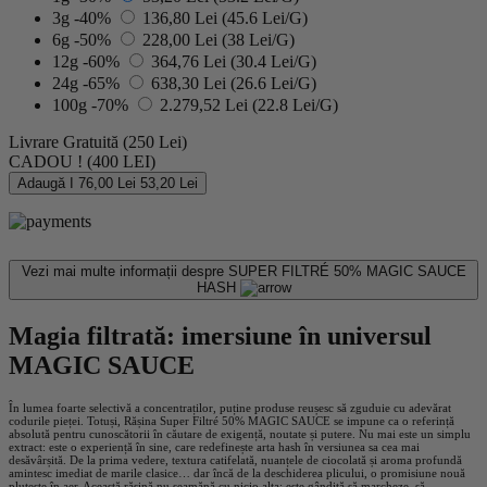
3g
-40%
136,80 Lei
(45.6 Lei/G)
6g
-50%
228,00 Lei
(38 Lei/G)
12g
-60%
364,76 Lei
(30.4 Lei/G)
24g
-65%
638,30 Lei
(26.6 Lei/G)
100g
-70%
2.279,52 Lei
(22.8 Lei/G)
Livrare Gratuită
(250 Lei)
CADOU !
(400 LEI)
Adaugă I
76,00 Lei
53,20 Lei
Vezi mai multe informații despre
SUPER FILTRÉ 50% MAGIC SAUCE
HASH
Magia filtrată: imersiune în universul
MAGIC SAUCE
În lumea foarte selectivă a concentraților, puține produse reușesc să zguduie cu adevărat
codurile pieței. Totuși, Rășina Super Filtré 50% MAGIC SAUCE se impune ca o referință
absolută pentru cunoscătorii în căutare de exigență, noutate și putere. Nu mai este un simplu
extract: este o experiență în sine, care redefinește arta hash în versiunea sa cea mai
desăvârșită. De la prima vedere, textura catifelată, nuanțele de ciocolată și aroma profundă
amintesc imediat de marile clasice… dar încă de la deschiderea plicului, o promisiune nouă
plutește în aer. Această rășină nu seamănă cu nicio alta: este gândită să marcheze, să