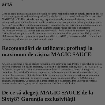
artă
Ceea ce caută adevărații amatori de rășină este mult mai mult decât un simplu efect: își doresc
o urcare progresivă, o destindere profundă și de durată, o paranteză de bine. Exact asta oferă
MAGIC SAUCE. Din primele minute, corpul se destinde, mintea se liniștește, rutina se
estompează pentru a lăsa loc unui stadiu de relaxare pe care puține produse știu să îl procure.
Secretul? Un profil de canabinoizi alternativ, gândit pentru cei care nu mai așteaptă nimic de
la produsele clasice. Feedback-ul este unanim: această rășină procure o experiență
învăluitoare, corporală, uneori aproape meditativă. Ideală pentru un moment de pauză după
o zi încărcată sau pur și simplu pentru a savura un moment doar pentru tine, fără paraziți și
fără excese. Nu este o promisiune goală: cu MAGIC SAUCE, relaxarea capătă o cu totul altă
dimensiune și devine un adevărat mod de viață.
Recomandări de utilizare: profitați la
maximum de rășina MAGIC SAUCE
Arta de a consuma o rășină atât de rafinată merită câteva trucuri. Pentru a dezvălui pe deplin
puterea aromatică și bogăția efectelor, favorizați o vaporizare blândă, între 180 °C și 210 °C,
în funcție de aparat. Acest mod de consum sublimează aromele și păstrează integritatea
canabinoizilor, evitând în același timp orice combustie nocivă. Amatorii de tradiție o pot,
desigur, lucra manual, fărâmița într-o infuzie sau integra în rețete de casă pentru momente
gurmande. Dar, indiferent de alegere, cheia rămâne moderația: MAGIC SAUCE nu se
consumă cu ușurință. Concentrația și intensitatea sa o transformă într-un produs rezervat
cunoscătorilor avizați, pregătiți să exploreze o altă fațetă a chill-ului.
De ce să alegeți MAGIC SAUCE de la
Sixty8? Garanția exclusivității