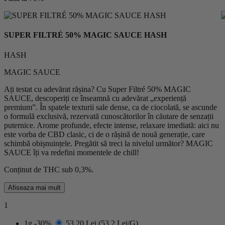
SUPER FILTRÉ 50% MAGIC SAUCE HASH
HASH
MAGIC SAUCE
Ați testat cu adevărat rășina? Cu Super Filtré 50% MAGIC
SAUCE, descoperiți ce înseamnă cu adevărat „experiență
premium”. În spatele texturii sale dense, ca de ciocolată, se ascunde
o formulă exclusivă, rezervată cunoscătorilor în căutare de senzații
puternice. Arome profunde, efecte intense, relaxare imediată: aici nu
este vorba de CBD clasic, ci de o rășină de nouă generație, care
schimbă obișnuințele. Pregătit să treci la nivelul următor? MAGIC
SAUCE îți va redefini momentele de chill!
Conținut de THC sub 0,3%.
Afiseaza mai mult
1
1g
-30%
53,20 Lei
(53.2 Lei/G)