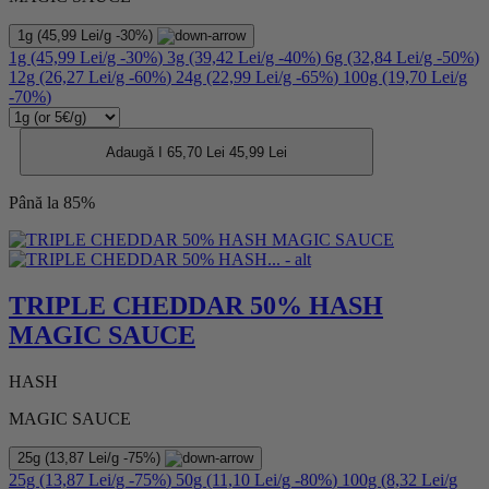
1g
(45,99 Lei/g
-30%
)
1g
(45,99 Lei/g
-30%
)
3g
(39,42 Lei/g
-40%
)
6g
(32,84 Lei/g
-50%
)
12g
(26,27 Lei/g
-60%
)
24g
(22,99 Lei/g
-65%
)
100g
(19,70 Lei/g
-70%
)
Adaugă I
65,70 Lei
45,99 Lei
Până la 85%
TRIPLE CHEDDAR 50% HASH
MAGIC SAUCE
HASH
MAGIC SAUCE
25g
(13,87 Lei/g
-75%
)
25g
(13,87 Lei/g
-75%
)
50g
(11,10 Lei/g
-80%
)
100g
(8,32 Lei/g