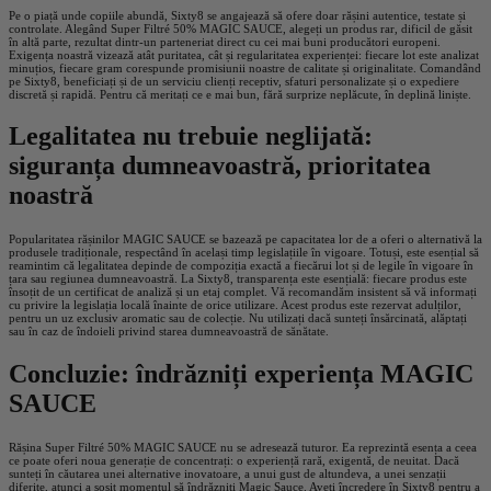
Pe o piață unde copiile abundă, Sixty8 se angajează să ofere doar rășini autentice, testate și
controlate. Alegând Super Filtré 50% MAGIC SAUCE, alegeți un produs rar, dificil de găsit
în altă parte, rezultat dintr-un parteneriat direct cu cei mai buni producători europeni.
Exigența noastră vizează atât puritatea, cât și regularitatea experienței: fiecare lot este analizat
minuțios, fiecare gram corespunde promisiunii noastre de calitate și originalitate. Comandând
pe Sixty8, beneficiați și de un serviciu clienți receptiv, sfaturi personalizate și o expediere
discretă și rapidă. Pentru că meritați ce e mai bun, fără surprize neplăcute, în deplină liniște.
Legalitatea nu trebuie neglijată:
siguranța dumneavoastră, prioritatea
noastră
Popularitatea rășinilor MAGIC SAUCE se bazează pe capacitatea lor de a oferi o alternativă la
produsele tradiționale, respectând în același timp legislațiile în vigoare. Totuși, este esențial să
reamintim că legalitatea depinde de compoziția exactă a fiecărui lot și de legile în vigoare în
țara sau regiunea dumneavoastră. La Sixty8, transparența este esențială: fiecare produs este
însoțit de un certificat de analiză și un etaj complet. Vă recomandăm insistent să vă informați
cu privire la legislația locală înainte de orice utilizare. Acest produs este rezervat adulților,
pentru un uz exclusiv aromatic sau de colecție. Nu utilizați dacă sunteți însărcinată, alăptați
sau în caz de îndoieli privind starea dumneavoastră de sănătate.
Concluzie: îndrăzniți experiența MAGIC
SAUCE
Rășina Super Filtré 50% MAGIC SAUCE nu se adresează tuturor. Ea reprezintă esența a ceea
ce poate oferi noua generație de concentrați: o experiență rară, exigentă, de neuitat. Dacă
sunteți în căutarea unei alternative inovatoare, a unui gust de altundeva, a unei senzații
diferite, atunci a sosit momentul să îndrăzniți Magic Sauce. Aveți încredere în Sixty8 pentru a