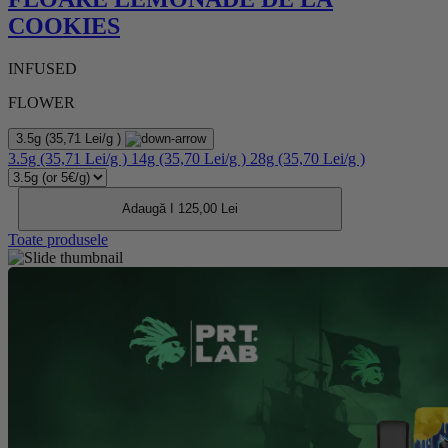
COOKIES
INFUSED
FLOWER
3.5g
(35,71 Lei/g )
3.5g
(35,71 Lei/g )
14g
(35,70 Lei/g )
28g
(35,70 Lei/g )
Adaugă I 125,00 Lei
Toate produsele