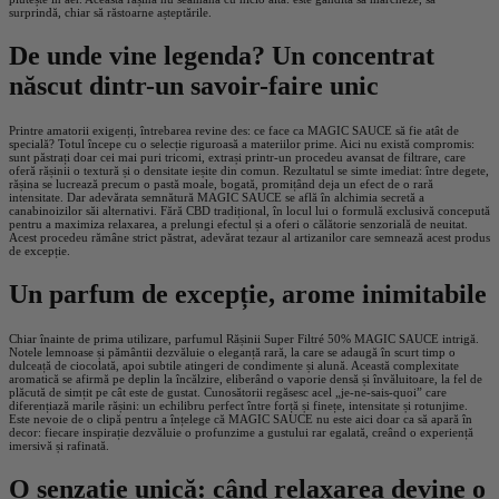
surprindă, chiar să răstoarne așteptările.
De unde vine legenda? Un concentrat
născut dintr-un savoir-faire unic
Printre amatorii exigenți, întrebarea revine des: ce face ca MAGIC SAUCE să fie atât de
specială? Totul începe cu o selecție riguroasă a materiilor prime. Aici nu există compromis:
sunt păstrați doar cei mai puri tricomi, extrași printr-un procedeu avansat de filtrare, care
oferă rășinii o textură și o densitate ieșite din comun. Rezultatul se simte imediat: între degete,
rășina se lucrează precum o pastă moale, bogată, promițând deja un efect de o rară
intensitate. Dar adevărata semnătură MAGIC SAUCE se află în alchimia secretă a
canabinoizilor săi alternativi. Fără CBD tradițional, în locul lui o formulă exclusivă concepută
pentru a maximiza relaxarea, a prelungi efectul și a oferi o călătorie senzorială de neuitat.
Acest procedeu rămâne strict păstrat, adevărat tezaur al artizanilor care semnează acest produs
de excepție.
Un parfum de excepție, arome inimitabile
Chiar înainte de prima utilizare, parfumul Rășinii Super Filtré 50% MAGIC SAUCE intrigă.
Notele lemnoase și pământii dezvăluie o eleganță rară, la care se adaugă în scurt timp o
dulceață de ciocolată, apoi subtile atingeri de condimente și alună. Această complexitate
aromatică se afirmă pe deplin la încălzire, eliberând o vaporie densă și învăluitoare, la fel de
plăcută de simțit pe cât este de gustat. Cunosătorii regăsesc acel „je-ne-sais-quoi” care
diferențiază marile rășini: un echilibru perfect între forță și finețe, intensitate și rotunjime.
Este nevoie de o clipă pentru a înțelege că MAGIC SAUCE nu este aici doar ca să apară în
decor: fiecare inspirație dezvăluie o profunzime a gustului rar egalată, creând o experiență
imersivă și rafinată.
O senzație unică: când relaxarea devine o