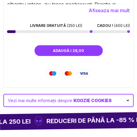
albastru intens, nu trece neobservat. Practic și
Afiseaza mai mult
elegant, te însoțește în momentele tale de relaxation,
la ieșirile cu prietenii sau pur și simplu acasă. La
Cookies, fiecare detaliu este conceput pentru a
LIVRARE GRATUITĂ
(250 LEI)
CADOU !
(400 LEI)
îmbina utilitatea cu estetica.
ADAUGĂ I 28,00
Vezi mai multe informații despre
KOOZIE COOKIES
REDUCERI DE PÂNĂ LA -85 % PE
 250 LEI