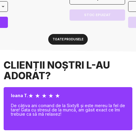
STOC EPUIZAT
TOATE PRODUSELE
CLIENȚII NOȘTRI L-AU
ADORAT?
★ ★ ★ ★ ★
Ioana T.
De câțiva ani comand de la Sixty8 și este mereu la fel de
tare! Gata cu stresul de la muncă, am găsit exact ce îmi
trebuie ca să mă relaxez!