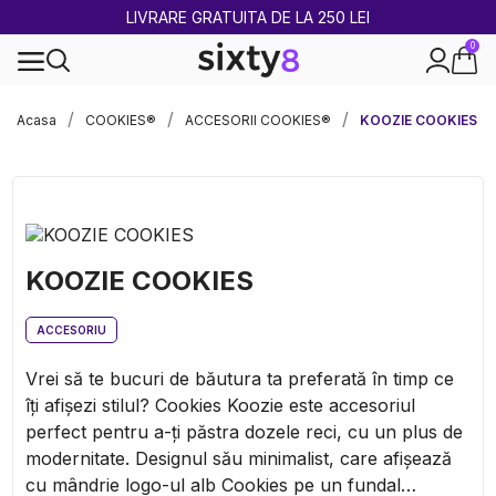
2 CUMPĂRATE = 1 CADOU
0
100% legal în Europa
Acasa
COOKIES®
ACCESORII COOKIES®
KOOZIE COOKIES
KOOZIE COOKIES
ACCESORIU
Vrei să te bucuri de băutura ta preferată în timp ce
îți afișezi stilul? Cookies Koozie este accesoriul
perfect pentru a-ți păstra dozele reci, cu un plus de
modernitate. Designul său minimalist, care afișează
cu mândrie logo-ul alb Cookies pe un fundal