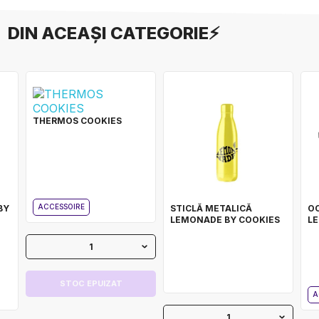
DIN ACEAȘI CATEGORIE⚡
THERMOS COOKIES
ACCESSOIRE
BY
STICLĂ METALICĂ
OC
LEMONADE BY COOKIES
L
1
STOC EPUIZAT
A
1