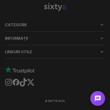

CATEGORII

INFORMAȚII

LINKURI UTILE
© SIXTY8 2026