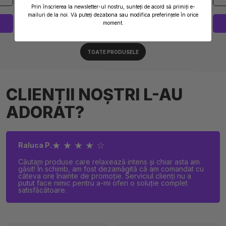
Prin înscrierea la newsletter-ul nostru, sunteți de acord să primiți e-
mailuri de la noi. Vă puteți dezabona sau modifica preferințele în orice
moment.
STOC EPUIZAT
STOC EPUIZAT
TOATE PRODUSELE
CLIENȚII NOȘTRI L-AU
ADORAT?
★ ★ ★ ★ ☆
Raluca P.
Căutam produse care relaxează intens și chiar asta am
găsit! În schimb, am fost dezamăgită că am comandat cu
câteva ore înainte de promoție. Serviciul clienți nu a
putut face nimic pentru a-mi oferi o soluție complet
satisfăcătoare.