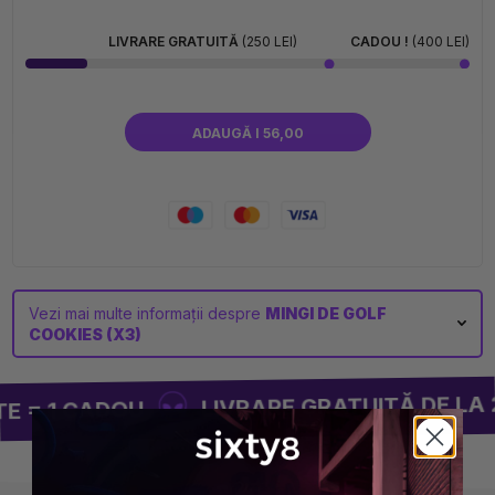
unic, această minge îți permite să îți exprimi stilul pe
terenul de golf. Cookies reușește să îmbine sportul,
LIVRARE GRATUITĂ
(250 LEI)
CADOU !
(400 LEI)
cultura și lifestyle-ul într-un produs emblematic care
îi va încânta atât pe pasionații de golf, cât și pe fanii
brandului.
ADAUGĂ I 56,00
Vezi mai multe informații despre
MINGI DE GOLF
COOKIES (X3)
LIVRARE GRATUITĂ DE LA 25
= 1 CADOU